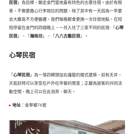
民宿
」為目標，鎖定金門當地最有特色的古厝住宿。
由於有租
車，不需要擔心行李拖拉的問題，除了其中有一天因為一早要
去大膽島不方便搬遷，
我們每晚都會更換一次住宿地點，在短
短停留在金門的四個晚上，一共入住了三家不同的民宿-「
心琴
民宿
」、「
瀚裕坊
」、「
八八古藝民宿
」。
心琴民宿
「
心琴民宿
」為一落四櫸頭加右護龍的閩式建築，前有天井，
天氣好時可以享受在戶外吃早餐的愜意；正廳為旅客的共同活
動空間，晚上可以在此泡茶、聊天。
▸
地址
：
金寧鄉76號