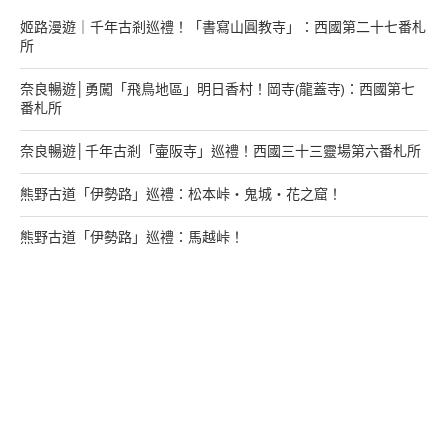
姬路漫遊｜千年古剎巡禮！「書寫山圓教寺」：西國第二十七番札
所
奈良暢遊│勇闖「飛鳥地區」明日香村！岡寺(龍蓋寺)：西國第七
番札所
奈良暢遊│千年古剎「壷阪寺」巡禮！西國三十三靈場第六番札所
熊野古道「伊勢路」巡禮：松本峠・鬼城・花之窟！
熊野古道「伊勢路」巡禮：馬越峠！
來找我玩
支持多多君