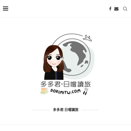
多多君·日嚐讀旅