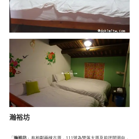
瀚裕坊
「
瀚裕坊
」有相鄰兩棟古厝，111號為雙落大厝及前坪間迴向，