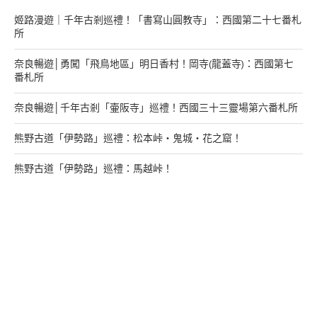
姬路漫遊｜千年古剎巡禮！「書寫山圓教寺」：西國第二十七番札
所
奈良暢遊│勇闖「飛鳥地區」明日香村！岡寺(龍蓋寺)：西國第七
番札所
奈良暢遊│千年古剎「壷阪寺」巡禮！西國三十三靈場第六番札所
熊野古道「伊勢路」巡禮：松本峠・鬼城・花之窟！
熊野古道「伊勢路」巡禮：馬越峠！
來找我玩