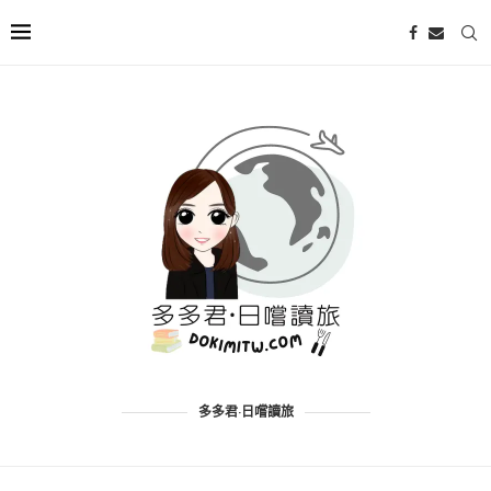
多多君·日嚐讀旅