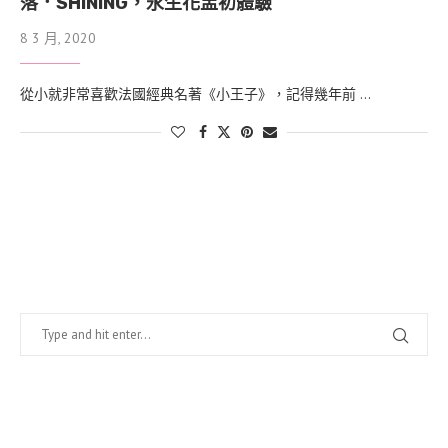
落．SHINING，永生花盅初體驗
8 3 月, 2020
從小就非常喜歡法國經典名著《小王子》，記得幾年前 …
找什麼？
在幹嘛？