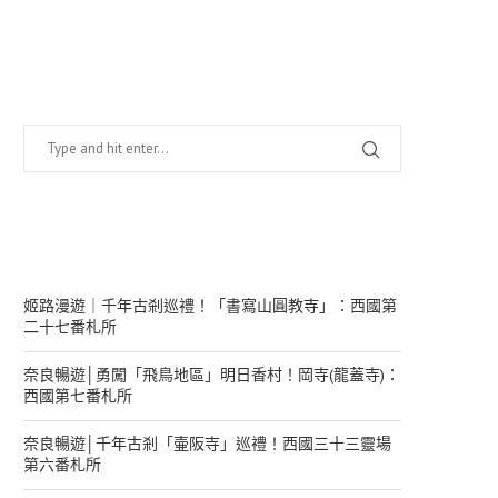
找什麼？
在幹嘛？
姬路漫遊｜千年古剎巡禮！「書寫山圓教寺」：西國第
二十七番札所
奈良暢遊│勇闖「飛鳥地區」明日香村！岡寺(龍蓋寺)：
西國第七番札所
奈良暢遊│千年古剎「壷阪寺」巡禮！西國三十三靈場
第六番札所