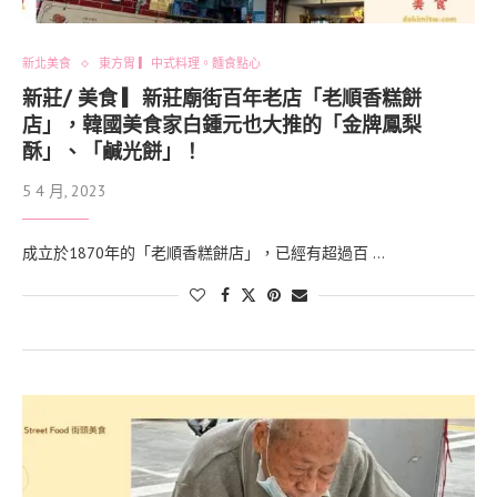
新北美食
東方胃 ▎中式料理。麵食點心
新莊/ 美食 ▎新莊廟街百年老店「老順香糕餅
店」，韓國美食家白鍾元也大推的「金牌鳳梨
酥」、「鹹光餅」！
5 4 月, 2023
成立於1870年的「老順香糕餅店」，已經有超過百 …