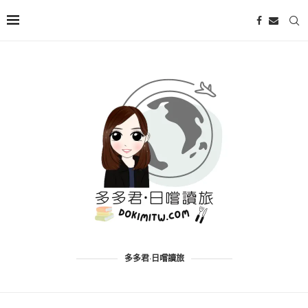
多多君·日嚐讀旅