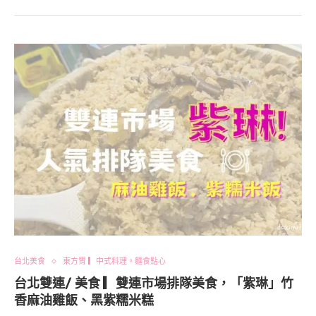
台北美食
東方胃 ▎中式料理。麵食點心
台北雙連/ 美食 ▎雙連市場排隊美食，「紫琳」竹
香麻油雞飯、黑紫糯米糕