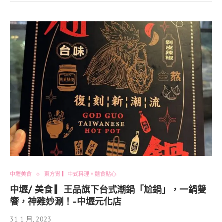
中壢美食
東方胃 ▎中式料理。麵食點心
中壢/ 美食 ▎王品旗下台式潮鍋「尬鍋」，一鍋雙
饗，神雞妙涮！-中壢元化店
31 1 月, 2023