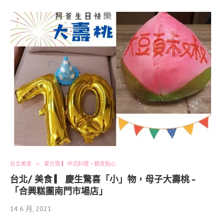
台北美食
東方胃 ▎中式料理。麵食點心
台北/ 美食 ▎ 慶生驚喜「小」物，母子大壽桃 -
「合興糕團南門市場店」
14 6 月, 2021