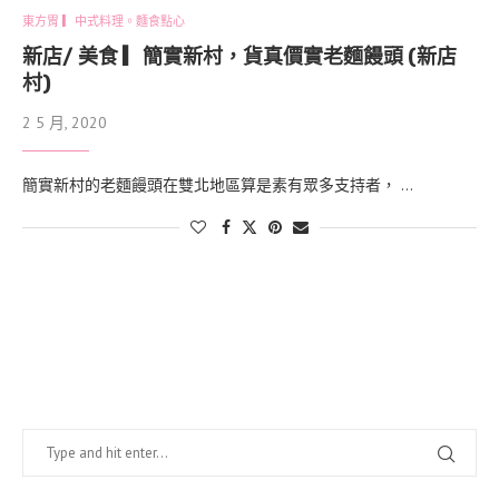
東方胃 ▎中式料理。麵食點心
新店/ 美食 ▎簡實新村，貨真價實老麵饅頭 (新店
村)
2 5 月, 2020
簡實新村的老麵饅頭在雙北地區算是素有眾多支持者， …
找什麼？