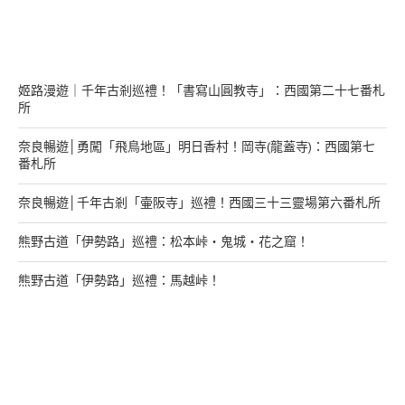
在幹嘛？
姬路漫遊｜千年古剎巡禮！「書寫山圓教寺」：西國第二十七番札
所
奈良暢遊│勇闖「飛鳥地區」明日香村！岡寺(龍蓋寺)：西國第七
番札所
奈良暢遊│千年古剎「壷阪寺」巡禮！西國三十三靈場第六番札所
熊野古道「伊勢路」巡禮：松本峠・鬼城・花之窟！
熊野古道「伊勢路」巡禮：馬越峠！
來找我玩