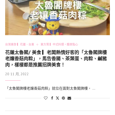
台灣東部 ▎花蓮、台東
東方胃 ▎中式料理。麵食點心
花蓮太魯閣/ 美食 ▎老闆熱情好客的「太魯閣牌樓
老孃香菇肉粽」，馬告香腸、茶葉蛋、肉粽、鹹豬
肉，樣樣都是推薦招牌美食！
20 11 月, 2022
「太魯閣牌樓老孃香菇肉粽」就位在面對太魯閣牌樓， …