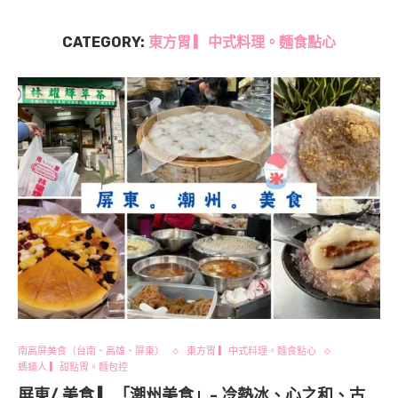
CATEGORY:
東方胃 ▎中式料理。麵食點心
南高屏美食（台南、高雄、屏東）
東方胃 ▎中式料理。麵食點心
螞蟻人 ▎甜點胃。麵包控
屏東/ 美食 ▎「潮州美食」- 冷熱冰、心之和、古