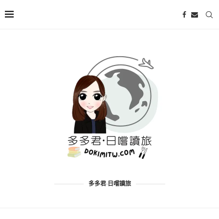
多多君·日嚐讀旅