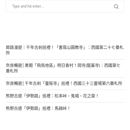
在幹嘛？
姬路漫遊｜千年古剎巡禮！「書寫山圓教寺」：西國第二十七番札
所
奈良暢遊│勇闖「飛鳥地區」明日香村！岡寺(龍蓋寺)：西國第七
番札所
奈良暢遊│千年古剎「壷阪寺」巡禮！西國三十三靈場第六番札所
熊野古道「伊勢路」巡禮：松本峠・鬼城・花之窟！
熊野古道「伊勢路」巡禮：馬越峠！
來找我玩