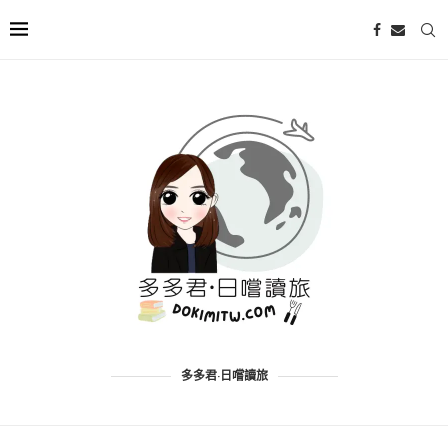
多多君·日嚐讀旅