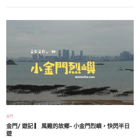
金門
金門/ 遊記 ▎ 風雞的故鄉- 小金門烈嶼，快閃半日
遊