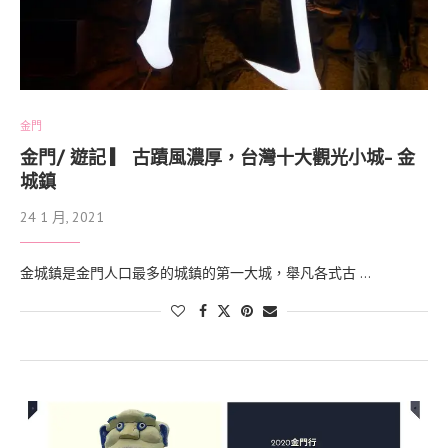
金門
金門/ 遊記 ▎ 古蹟風濃厚，台灣十大觀光小城- 金
城鎮
24 1 月, 2021
金城鎮是金門人口最多的城鎮的第一大城，舉凡各式古 …