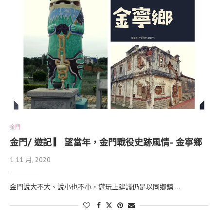
金門
金門/ 遊記 ▎ 望當年，金門戰役史跡風情- 金寧鄉
1 11 月, 2020
金門說大不大、說小也不小，遊玩上建議仍是以同鄉鎮 …