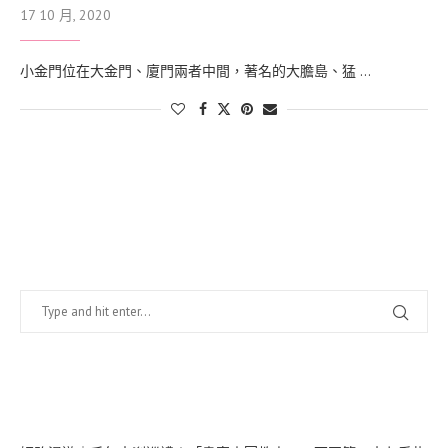
17 10 月, 2020
小金門位在大金門、廈門兩者中間，著名的大膽島、猛 …
找什麼？
在幹嘛？