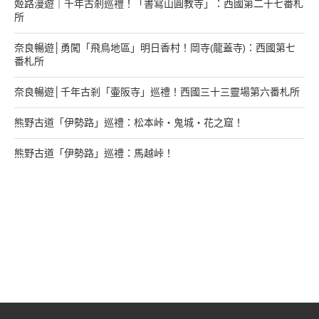
姬路漫遊｜千年古剎巡禮！「書寫山圓教寺」：西國第二十七番札
所
奈良暢遊│勇闖「飛鳥地區」明日香村！岡寺(龍蓋寺)：西國第七
番札所
奈良暢遊│千年古剎「壷阪寺」巡禮！西國三十三靈場第六番札所
熊野古道「伊勢路」巡禮：松本峠・鬼城・花之窟！
熊野古道「伊勢路」巡禮：馬越峠！
來找我玩