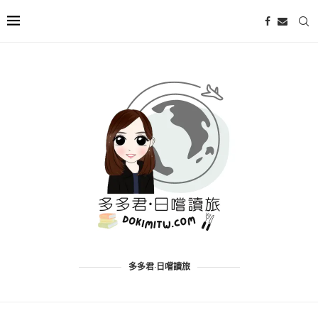
多多君·日嚐讀旅