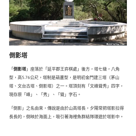
倒影塔
「
倒影塔
」座落於「延平郡王弈棋處」後方，塔七級，八角
型，高5.76公尺，塔制是葫蘆型，是明初金門建三塔（茅山
塔、文台古塔、倒影塔）之一。塔頂刻有「文峰聳秀」四字，
現存原「峰」、「秀」、「聳」字石。
「倒影」之名由來，傳說是由於山高塔長，夕陽常把塔影拉得
長長的，倒映於海面上，吸引著海裡魚群結隊環遊於塔影中。