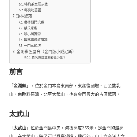
特約茶室展示館
邱良功墓園
瓊林聚落
瓊林戰鬥坑道
蔡氏家廟
最小風獅爺
瓊林窯燒紅磚牆
一門三節坊
金湖彩色屋舍（金門版小威尼斯）
如何抵達金湖彩色小屋？
前言
「
金湖鎮
」，位於金門本島東南部，東起復國墩、西至雙乳
山、南臨料羅灣、北至太武山，也有金門最大的古厝聚落。
太武山
「
太武山
」位於金門島中央，海拔高度253米，是金門的最高
山。
在太武山，除了可以登高望遠、健行外，山上亦充滿人文