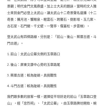
景觀；
明代金門文風鼎盛，加上士大夫的題詠，當時的文人雅
士來到金門必登上太武山，讓太武山十二奇景聲名遠播（
十二
奇景：蘸月池、蟹眼泉、眠雲石、跨鰲石、倒影塔、玉几案、
古石室、石門關、千丈壁、一覽亭、偃蓋松、步雲梯）。
登太武山有四條路線，分別是：「前山、後山、蔡厝古道、斗
門古道」。
1. 前山：太武山公墓北側的玉章路口
2. 後山：屏東文康中心旁的玉章路尾
3. 蔡厝古道：較為陡峭，具挑戰性
4. 斗門古道：較為陡峭，具挑戰性
我們跟多數的旅客一樣，選擇從平坦好走的前山「玉章路口登
山」，經「忠烈祠」、「太武公墓」，由玉章路牌坊開始，蜿