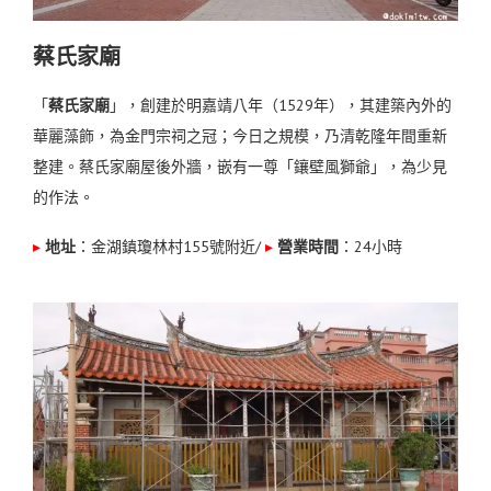
蔡氏家廟
「
蔡氏家廟
」，創建於明嘉靖八年（1529年），
其建築內外的
華麗藻飾，為金門宗祠之冠；
今日之規模，乃清乾隆年間重新
整建。
蔡氏家廟屋後外牆，嵌有一尊「鑲壁風獅爺」，為少見
的作法。
▸
地址
：金湖鎮瓊林村155號附近
/
▸
營業時間
：24小時