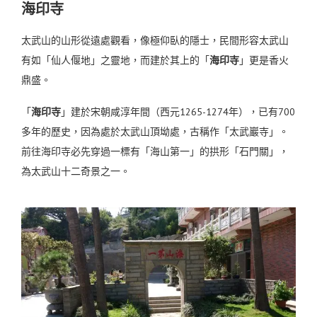
海印寺
太武山的山形從遠處觀看，像極仰臥的隱士，民間形容太武山
有如「仙人偃地」之靈地，而建於其上的「
海印寺
」更是香火
鼎盛。
「
海印寺
」建於宋朝咸淳年間（西元1265-1274年），已有700
多年的歷史，因為處於太武山頂坳處，古稱作「太武巖寺」。
前往海印寺必先穿過一標有「海山第一」的拱形「石門關」，
為太武山十二奇景之一。