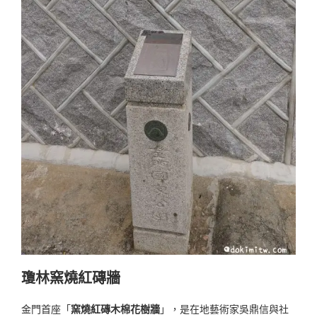
瓊林窯燒紅磚牆
金門首座「
窯燒紅磚木棉花樹牆
」，是在地藝術家吳鼎信與社