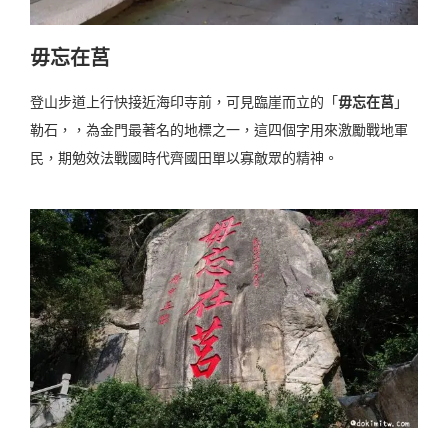
毋忘在莒
登山步道上行快接近海印寺前，可見臨崖而立的「
毋忘在莒
」
勒石，，為金門最著名的地標之一，這四個字用來激勵戰地軍
民，期勉效法戰國時代齊國田單以寡敵眾的精神。