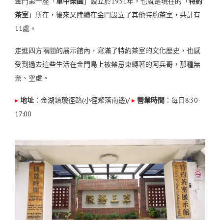
金門第一座「
軍中樂園
」設立於1951年，也就是現在的「
特約
茶室
」所在，後來又陸續在金門設立了其他特約茶室，共計有
11處。
走進四方隔間的展示館內，寫滿了特約茶室的文化歷史，也感
受到過去這些生活在金門島上被禁忌束縛著的阿兵哥，那種無
奈、空虛。
▸
地址
：金湖鎮瓊徑路(小徑聚落南邊)
/
▸
營業時間
：每日8:30-
17:00