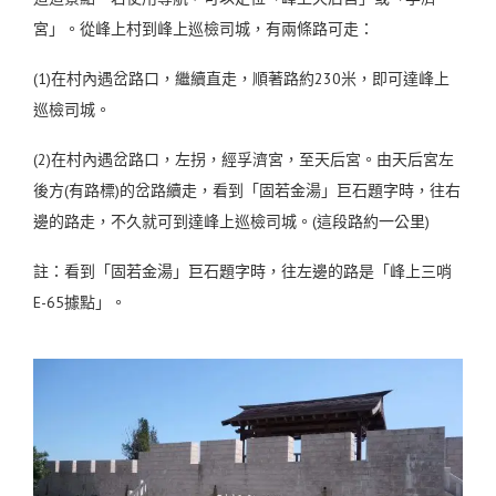
宮」。
從峰上村到峰上巡檢司城，有兩條路可走：
(1)在村內遇岔路口，繼續直走，順著路約230米，即可達峰上
巡檢司城。
(2)在村內遇岔路口，左拐，經孚濟宮，至天后宮。由天后宮左
後方(有路標)的岔路續走，看到「固若金湯」巨石題字時，往右
邊的路走，不久就可到達峰上巡檢司城。(這段路約一公里)
註：看到「固若金湯」巨石題字時，往左邊的路是「峰上三哨
E-65據點」。