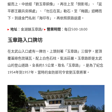
蜒而上，中途經「劉玉章銅像」，再往上至「倒影塔」、「延
平郡王觀兵奕棋處」、「勿忘在莒」勒石，至「梅園」迴轉而
下，到達金門名剎「海印寺」，再依照原路返還。
▸
地址
：金湖鎮
玉章路
/
▸
營業時間
：每日5:00-18:00
玉章路入口牌坊
在太武山入口處有一牌坊，上頭刻著「玉章路」三個字，屋頂
覆蓋綠色琉璃瓦，配上白色石柱，氣派莊嚴。
玉章路即是太武
山的登山道路，全長約3.5公里，取名「玉章路」，是為了紀念
1954年到1957年，當時的金防部司令官劉玉章將軍。