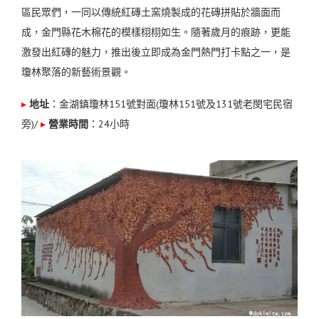
區民眾們，一同以傳統紅磚土窯燒製成的花磚拼貼於牆面而
成，金門縣花木棉花的模樣栩栩如生。隨著歲月的痕跡，更能
激發出紅磚的魅力，推出後立即成為金門熱門打卡點之一，
是
瓊林聚落的新藝術景觀。
▸
地址
：金湖鎮瓊林151號對面(瓊林151號及131號老閔宅民宿
旁)
/
▸
營業時間
：24小時