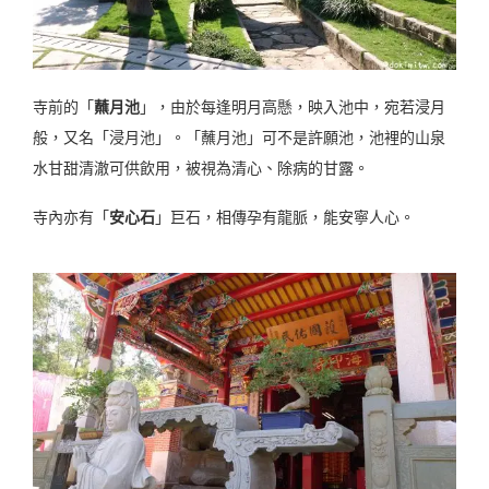
寺前的「
蘸月池
」，由於
每逢明月高懸，映入池中，宛若浸月
般，
又名「浸月池」
。「
蘸月池」可不是許願池，
池裡的山泉
水甘甜清澈可供飲用，
被視為清心、除病的甘露。
寺內亦有「
安心石
」巨石，相傳孕有龍脈，能安寧人心。