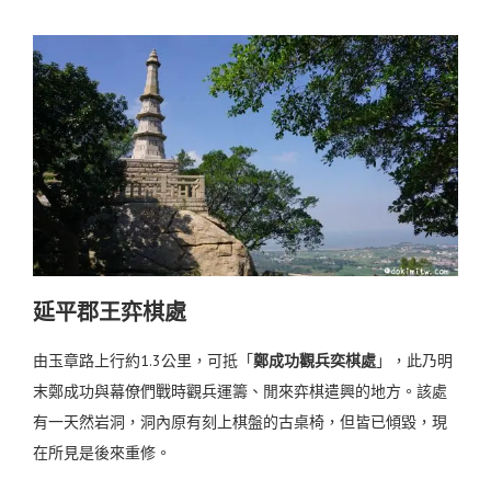
延平郡王弈棋處
由玉章路上行約1.3公里，可抵「
鄭成功觀兵奕棋處
」，此乃明
末鄭成功與幕僚們戰時觀兵運籌、閒來弈棋遣興的地方。
該處
有一天然岩洞，洞內原有刻上棋盤的古桌椅，但皆已傾毀，現
在所見是後來重修。