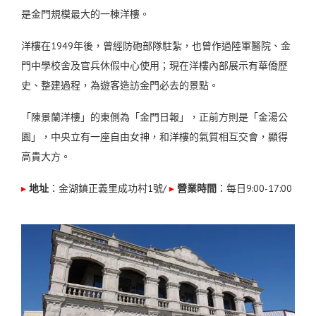
是金門規模最大的一棟洋樓。
洋樓在1949年後，曾經防砲部隊駐紮，也曾作過陸軍醫院、金
門中學校舍及官兵休假中心使用；現在
洋樓內部展示有華僑歷
史、整建過程，
為遊客造訪金門必去的景點。
「陳景蘭洋樓」的東側為「金門日報」，正前方則是「金湯公
園」，中央立有一座自由女神，和洋樓的氣質相互交會，顯得
高貴大方。
▸
地址
：金湖鎮正義里成功村1號
/
▸
營業時間
：每日9:00-17:00