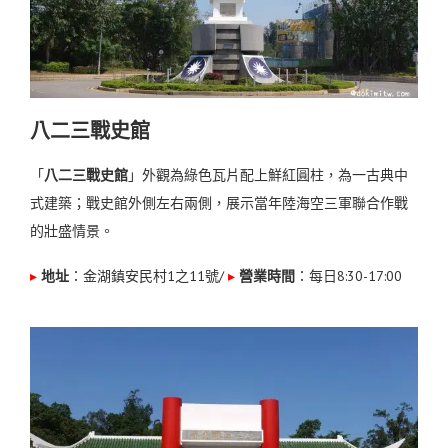
八二三戰史館
「
八二三戰史館
」外觀為綠色瓦片配上鮮紅圓柱，為一古典中
式建築；戰史館外側左右兩側，展示當年陸海空三軍聯合作戰
的壯盛情景。
▸
地址
：金湖鎮安民村1之11號
/
▸
營業時間
：每日8:30-17:00