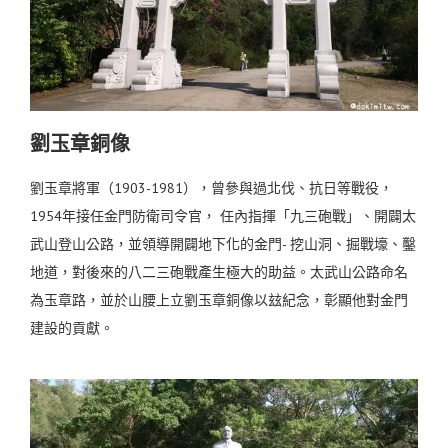
劉玉章銅像
劉玉章將軍（1903-1981），曾參與過北伐、抗日等戰役，
1954年接任金門防衛司令官， 任內指揮「九三砲戰」、開闢太
武山登山公路，並領導開闢地下化的金門- 挖山洞、掘戰壕、鑿
地道，對後來的八二三砲戰產生極大的助益。太武山公路命名
為玉章路，並於山腰上立劉玉章銅像以玆紀念，彰顯他對金門
建設的貢獻。