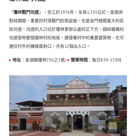
「
瓊林戰鬥坑道
」，完工於1976年，
全長1,355公尺，
是兩岸
對峙期間，重要的村落戰鬥防禦設施，也
是金門規模最大的民
防坑道。坑道的
入口位於瓊林里辦公處的正下方
，
錯綜複雜的
坑道密佈整個瓊林村的地底，連接著村中的重要建築物，也可
通往村外的機槍堡射口，
共有12個出入口。
▸
地址
：金湖鎮瓊林236之1號
/
▸
營業時間
：每日8:30-17:00[