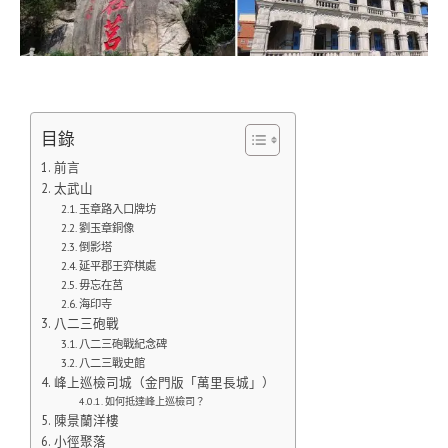
目錄
前言
太武山
玉章路入口牌坊
劉玉章銅像
倒影塔
延平郡王弈棋處
毋忘在莒
海印寺
八二三砲戰
八二三砲戰紀念碑
八二三戰史館
峰上巡檢司城（金門版「萬里長城」）
如何抵達峰上巡檢司？
陳景蘭洋樓
小徑聚落