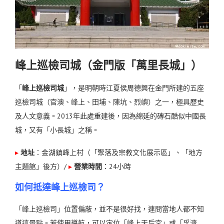
峰上巡檢司城（金門版「萬里長城」）
「
峰上巡檢司城
」，是明朝時江夏侯周德興在金門所建的五座
巡檢司城（官澳、峰上、田埔、陳坑、烈嶼）之一，極具歷史
及人文意義。2013年此處重建後，因為綿延的磚石酷似中國長
城，又有「小長城」之稱。
▸
地址
：金湖鎮峰上村（「聚落及宗教文化展示區」、「地方
主題館」後方）
/
▸
營業時間
：24小時
如何抵達峰上巡檢司？
「峰上巡檢司」位置偏蔽，並不是很好找，連問當地人都不知
道這景點。若使用導航，可以定位「峰上天后宮」或「孚濟