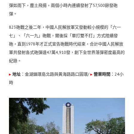
彈如雨下，塵土飛揚，兩個小時內連續發射了57,500餘發砲
彈。
823砲戰之後二年，中國人民解放軍又發動較小規模的「六一
七」、「六一九」砲戰，爾後採「單打雙不打」方式陸續發
砲，直到1978年才正式宣告砲戰時代結束，合計中國人民解放
軍共發射各式砲彈達47萬4,910發，創下全世界落彈密度最高的
紀錄。
▸
地址
：金湖鎮環島北路與黃海路路口圓環
/
▸
營業時間
：24小
時