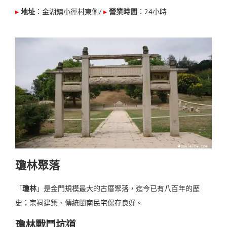
▸
地址
：金湖鎮小徑村東側
/
▸
營業時間
：24小時
瓊林聚落
「
瓊林
」是金門規模最大的古厝聚落，迄今已有八百年的歷
史；宗祠建築、傳統閩南民宅保存良好。
瓊林戰鬥坑道