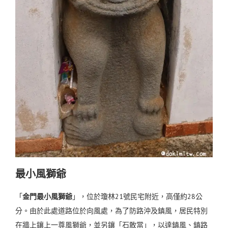
最小風獅爺
「
金門最小風獅爺
」，位於瓊林21號民宅附近，高僅約28公
分。由於此處道路位於向風處，為了防路沖及鎮風，居民特別
在牆上鑲上一尊風獅爺，並另鑲「石敢當」，以達鎮風、鎮路