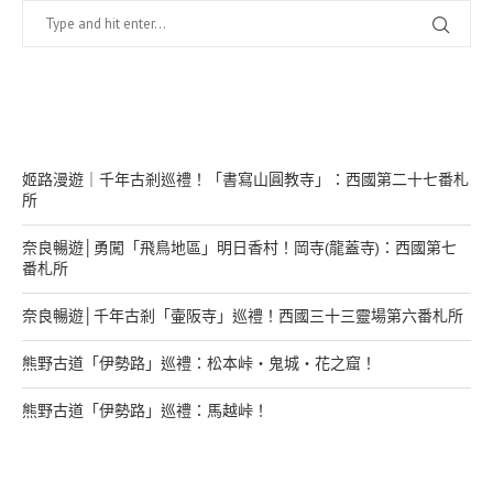
在幹嘛？
姬路漫遊｜千年古剎巡禮！「書寫山圓教寺」：西國第二十七番札
所
奈良暢遊│勇闖「飛鳥地區」明日香村！岡寺(龍蓋寺)：西國第七
番札所
奈良暢遊│千年古剎「壷阪寺」巡禮！西國三十三靈場第六番札所
熊野古道「伊勢路」巡禮：松本峠・鬼城・花之窟！
熊野古道「伊勢路」巡禮：馬越峠！
來找我玩