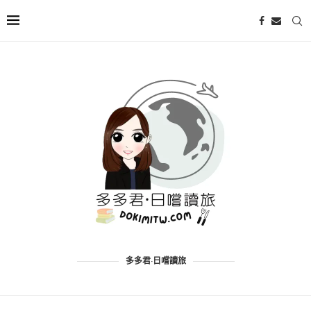
多多君·日嚐讀旅