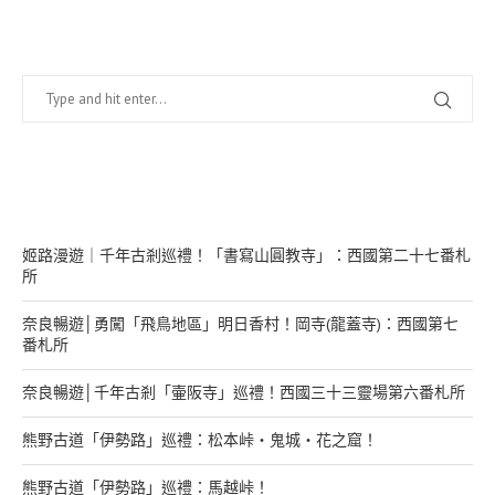
找什麼？
在幹嘛？
姬路漫遊｜千年古剎巡禮！「書寫山圓教寺」：西國第二十七番札
所
奈良暢遊│勇闖「飛鳥地區」明日香村！岡寺(龍蓋寺)：西國第七
番札所
奈良暢遊│千年古剎「壷阪寺」巡禮！西國三十三靈場第六番札所
熊野古道「伊勢路」巡禮：松本峠・鬼城・花之窟！
熊野古道「伊勢路」巡禮：馬越峠！