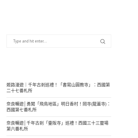
找什麼？
在幹嘛？
姬路漫遊｜千年古剎巡禮！「書寫山圓教寺」：西國第
二十七番札所
奈良暢遊│勇闖「飛鳥地區」明日香村！岡寺(龍蓋寺)：
西國第七番札所
奈良暢遊│千年古剎「壷阪寺」巡禮！西國三十三靈場
第六番札所