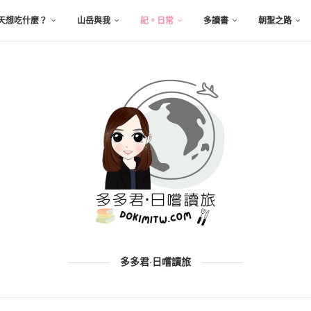
天想吃什麼？
山岳與我
記。日常
多讀書
朝聖之路
多多君·日嚐讀旅