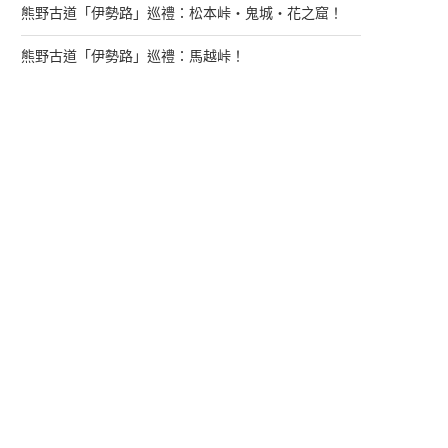
熊野古道「伊勢路」巡禮：松本峠・鬼城・花之窟！
熊野古道「伊勢路」巡禮：馬越峠！
來找我玩