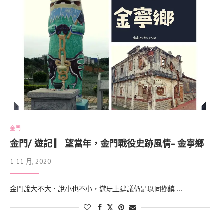
金門
金門/ 遊記 ▎ 望當年，金門戰役史跡風情- 金寧鄉
1 11 月, 2020
金門說大不大、說小也不小，遊玩上建議仍是以同鄉鎮 …