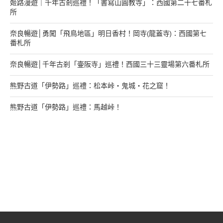
姬路漫遊｜千年古剎巡禮！「書寫山圓教寺」：西國第二十七番札
所
奈良暢遊│勇闖「飛鳥地區」明日香村！岡寺(龍蓋寺)：西國第七
番札所
奈良暢遊│千年古剎「壷阪寺」巡禮！西國三十三靈場第六番札所
熊野古道「伊勢路」巡禮：松本峠・鬼城・花之窟！
熊野古道「伊勢路」巡禮：馬越峠！
來找我玩