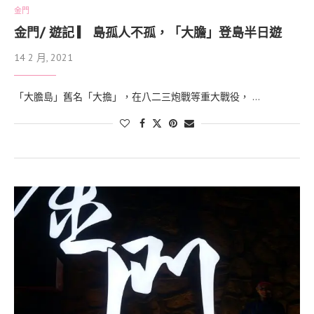
金門
金門/ 遊記 ▎ 島孤人不孤，「大膽」登島半日遊
14 2 月, 2021
「大膽島」舊名「大擔」，在八二三炮戰等重大戰役， …