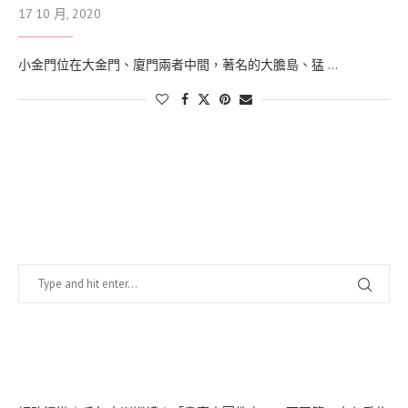
17 10 月, 2020
小金門位在大金門、廈門兩者中間，著名的大膽島、猛 …
找什麼？
在幹嘛？