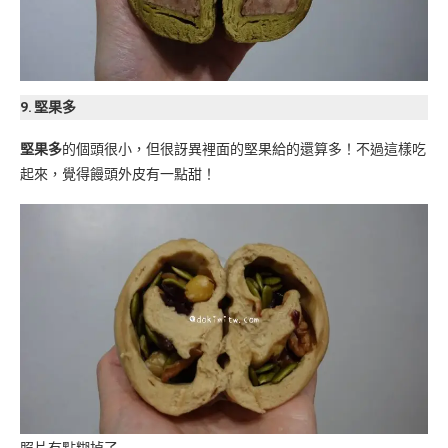
9. 堅果多
堅果多
的個頭很小，但很訝異裡面的堅果給的還算多！不過這樣吃
起來，覺得饅頭外皮有一點甜！