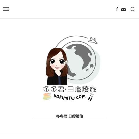
多多君·日嚐讀旅