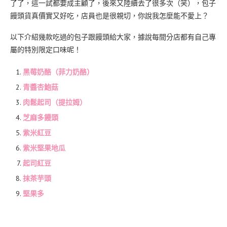
了了，這一試都要成主顧了，後來又陸續去了很多次（笑），包子
饅頭貨真價實又好吃，店員也是很親切，你說我怎麼能不愛上？
以下介紹幾款吃過的包子跟饅頭給大家，據說每間分店都有自己專
屬的特別限定口味呢！
黑莓奶酪（菲力奶酪）
青醬杏鮑菇
肉鬆起司（提拉姆）
芝麻多饅頭
紫米紅豆
紫米堅果地瓜
起司紅豆
抹茶芋頭
堅果多