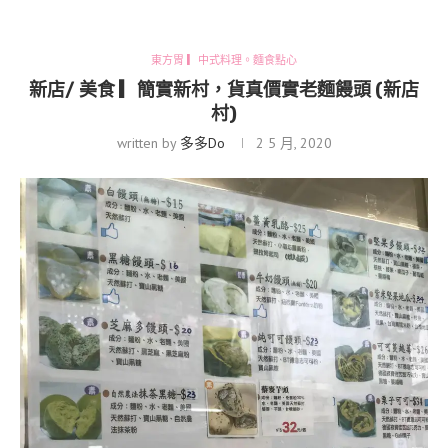
東方胃 ▎中式料理。麵食點心
新店/ 美食 ▎簡實新村，貨真價實老麵饅頭 (新店
村)
written by
多多Do
2 5 月, 2020