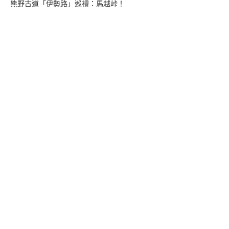
熊野古道「伊勢路」巡禮：馬越峠！
來找我玩
支持多多君