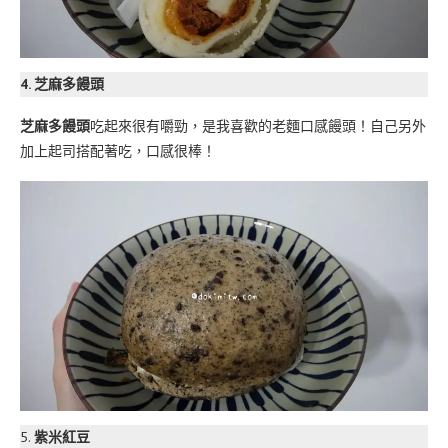
4. 芝麻多饅頭
芝麻多饅頭
吃起來很有嚼勁，是我喜歡的老麵口感饅頭！自己另外
加上起司搭配著吃，口感很棒！
5.
紫米紅豆