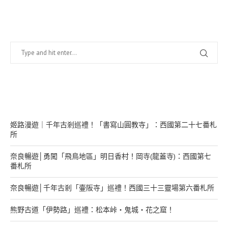
找什麼？
在幹嘛？
姬路漫遊｜千年古剎巡禮！「書寫山圓教寺」：西國第二十七番札
所
奈良暢遊│勇闖「飛鳥地區」明日香村！岡寺(龍蓋寺)：西國第七
番札所
奈良暢遊│千年古剎「壷阪寺」巡禮！西國三十三靈場第六番札所
熊野古道「伊勢路」巡禮：松本峠・鬼城・花之窟！