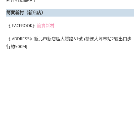
照片有點糊掉了
簡實新村（新店店）
《 FACEBOOK》
簡實新村
《 ADDRESS》新北市新店區大豐路61號 (捷運大坪林站2號出口步
行約500M)