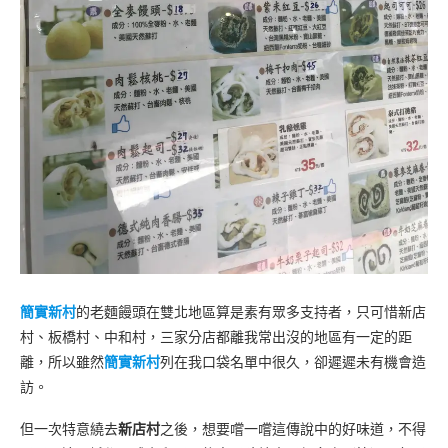
簡實新村
的老麵饅頭在雙北地區算是素有眾多支持者，只可惜新店
村、板橋村、中和村，三家分店都離我常出沒的地區有一定的距
離，所以雖然
簡實新村
列在我口袋名單中很久，卻遲遲未有機會造
訪。
但一次特意繞去
新店村
之後，想要嚐一嚐這傳說中的好味道，不得