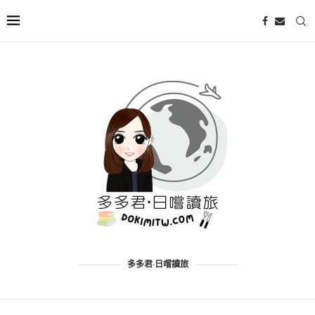
多多君·日嚐讀旅