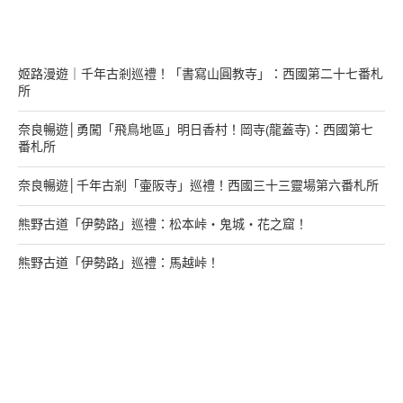
在幹嘛？
姬路漫遊｜千年古剎巡禮！「書寫山圓教寺」：西國第二十七番札
所
奈良暢遊│勇闖「飛鳥地區」明日香村！岡寺(龍蓋寺)：西國第七
番札所
奈良暢遊│千年古剎「壷阪寺」巡禮！西國三十三靈場第六番札所
熊野古道「伊勢路」巡禮：松本峠・鬼城・花之窟！
熊野古道「伊勢路」巡禮：馬越峠！
來找我玩