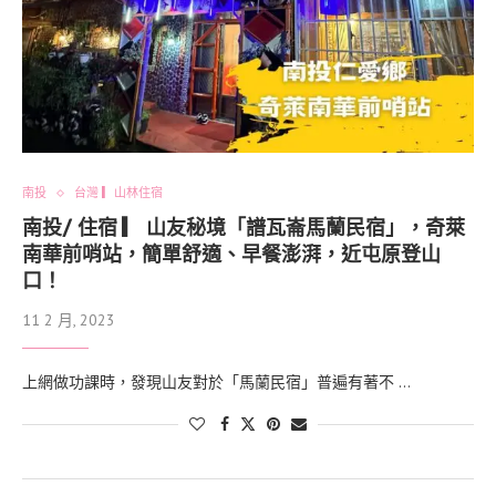
南投
台灣 ▎山林住宿
南投/ 住宿 ▎ 山友秘境「譜瓦崙馬蘭民宿」，奇萊
南華前哨站，簡單舒適、早餐澎湃，近屯原登山
口！
11 2 月, 2023
上網做功課時，發現山友對於「馬蘭民宿」普遍有著不 …