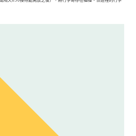
或隔天6:30接待處開放之後），將行李寄存在櫃檯。但這裡的行李