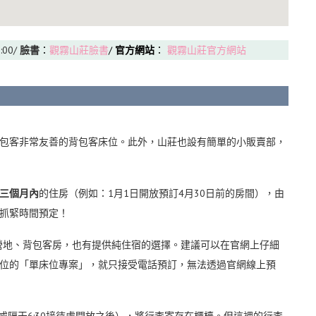
:00/
臉書
：
觀霧山莊臉書
/
官方網站
：
觀霧山莊官方網站
包客非常友善的背包客床位。此外，山莊
也設有簡單的小販賣部，
三個月內
的住房（例如：1月1日開放預訂4月30日前的房間），由
抓緊時間預定！
營地、背包客房，也有提供純住宿的選擇。建議可以在官網上仔細
位的「單床位專案」，就只接受電話預訂，無法透過官網線上預