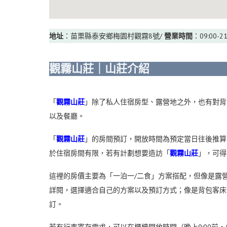
地址
：苗栗縣泰安鄉梅園村觀霧8號/
營業時間
：09:00-21
觀霧山莊｜山莊介紹
「
觀霧山莊
」除了私人住宿房型、露營地之外，也有對背
以及餐廳。
「
觀霧山莊
」的
房間預訂，開放時間為預定當日往後推算
於住宿房間有限，若有計劃想要造訪
「
觀霧山莊
」，可得
這裡的房價主要為「一泊一/二食」方案搭配，但像是露
詳閱，選擇適合自己的方案以及預訂方式；像是背包客床
訂。