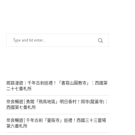
找什麼？
在幹嘛？
姬路漫遊｜千年古剎巡禮！「書寫山圓教寺」：西國第
二十七番札所
奈良暢遊│勇闖「飛鳥地區」明日香村！岡寺(龍蓋寺)：
西國第七番札所
奈良暢遊│千年古剎「壷阪寺」巡禮！西國三十三靈場
第六番札所