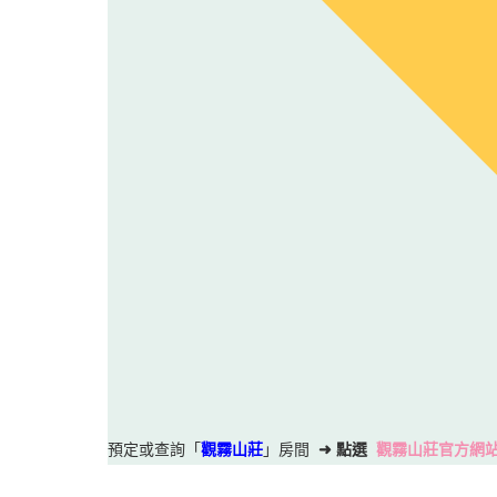
預定或查詢
「
觀霧山莊
」房間
➜ 點選
觀霧山莊官方網