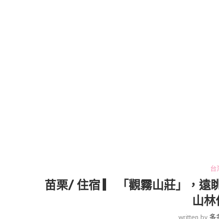
台
苗栗/ 住宿 ▎ 「觀霧山莊」，
山林
written by
多