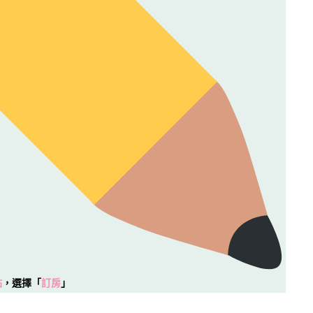
站
，選擇「
訂房
」