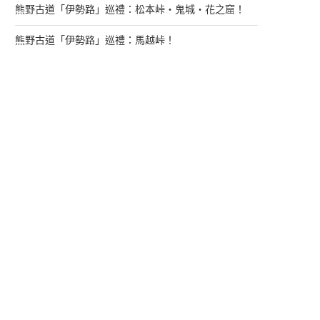
熊野古道「伊勢路」巡禮：松本峠・鬼城・花之窟！
熊野古道「伊勢路」巡禮：馬越峠！
來找我玩
支持多多君