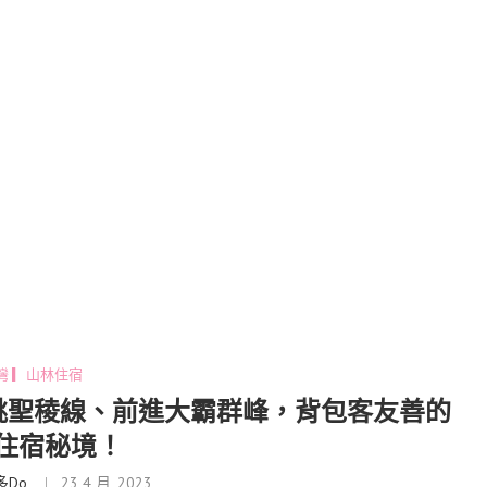
灣 ▎山林住宿
遠眺聖稜線、前進大霸群峰，背包客友善的
住宿秘境！
多Do
23 4 月, 2023