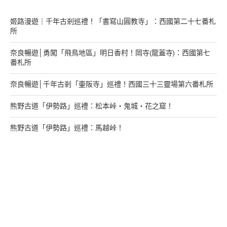
姬路漫遊｜千年古剎巡禮！「書寫山圓教寺」：西國第二十七番札
所
奈良暢遊│勇闖「飛鳥地區」明日香村！岡寺(龍蓋寺)：西國第七
番札所
奈良暢遊│千年古剎「壷阪寺」巡禮！西國三十三靈場第六番札所
熊野古道「伊勢路」巡禮：松本峠・鬼城・花之窟！
熊野古道「伊勢路」巡禮：馬越峠！
來找我玩