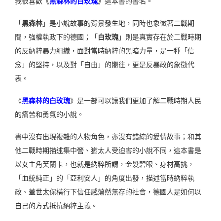
我很喜歡《
黑森林的白玫瑰
》這本書的書名。
「
黑森林
」是小說故事的背景發生地，同時也象徵著二戰期
間，強權執政下的德國；「
白玫瑰
」則是真實存在於二戰時期
的反納粹暴力組織，面對當時納粹的黑暗力量，是一種「信
念」的堅持，以及對「自由」的嚮往，更是反暴政的象徵代
表。
《
黑森林的白玫瑰
》是一部可以讓我們更加了解二戰時期人民
的痛苦和勇氣的小說。
書中沒有出現複雜的人物角色，亦沒有錯綜的愛情故事；和其
他二戰時期描述集中營、猶太人受迫害的小說不同，這本書是
以女主角芙蘭卡，也就是納粹所謂，金髮碧眼、身材高挑，
「血統純正」
的「亞利安人」的角度出發，描述當時
納粹執
政、蓋世太保橫行下
信任感蕩然無存的社會，
德國人是如何以
自己的方式抵抗納粹主義。