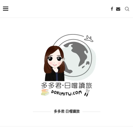
多多君·日嚐讀旅