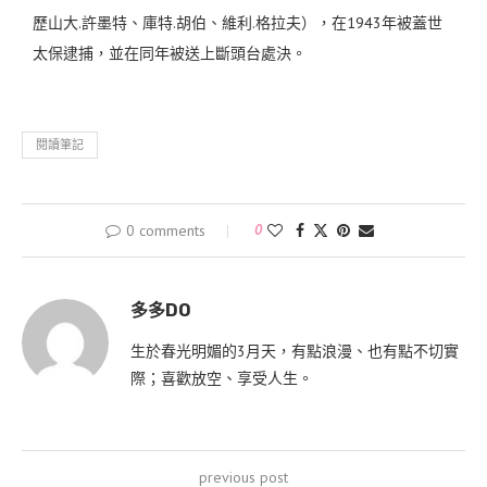
歷山大
.
許墨特、庫特
.
胡伯、維利
.
格拉夫），在
1943
年被蓋世
太保逮捕，並在同年被送上斷頭台處決。
閱讀筆記
0 comments
0
多多DO
生於春光明媚的3月天，有點浪漫、也有點不切實
際；喜歡放空、享受人生。
previous post