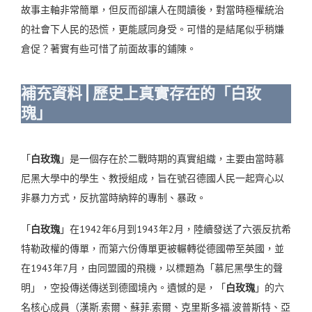
故事主軸非常簡單，但反而卻讓人在閱讀後，對當時極權統治
的社會下人民的恐慌，更能感同身受。可惜的是結尾似乎稍嫌
倉促？著實有些可惜了前面故事的鋪陳。
補充資料 | 歷史上真實存在的「白玫
瑰」
「
白玫瑰
」是一個存在於二戰時期的
真實
組織，主要由當時慕
尼黑大學中的學生、教授組成，旨在號召德國人民一起齊心以
非暴力方式，反抗當時納粹的專制、暴政。
「
白玫瑰
」在
1942
年
6
月到
1943
年
2
月，陸續發送了六張反抗希
特勒政權的傳單，而第六份傳單更被輾轉從德國帶至英國，並
在
1943
年
7
月，由同盟國的飛機，以標題為「慕尼黑學生的聲
明」，空投傳送傳送到德國境內。遺憾的是，「
白玫瑰
」的六
名核心成員（漢斯
.
索爾、蘇菲
.
索爾、克里斯多福
.
波普斯特、亞