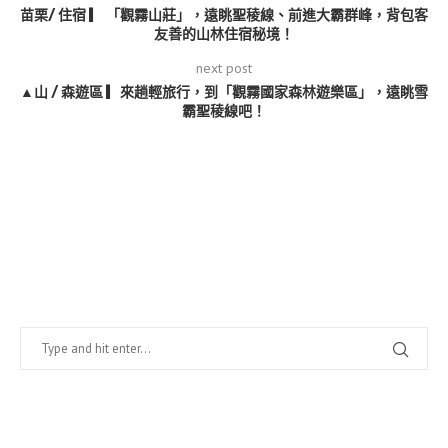
苗栗/ 住宿 ▎ 「觀霧山莊」，遠眺聖稜線、前進大霸群峰，背包客
友善的山林住宿秘境！
next post
▲山 / 森遊區 ▎來趟輕旅行，到「觀霧國家森林遊樂區」，遠眺雪
霸聖稜線吧！
找什麼？
在幹嘛？