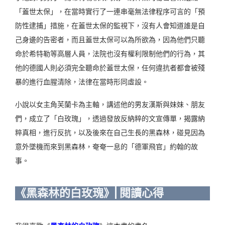
「蓋世太保」，在當時實行了一連串毫無法律程序可言的「預
防性逮捕」措施，在蓋世太保的監視下，沒有人會知道誰是自
己身邊的告密者，而且蓋世太保可以為所欲為，因為他們只聽
命於希特勒等高層人員，法院也沒有權利限制他們的行為，其
他的德國人則必須完全聽命於蓋世太保，任何違抗者都會被殘
暴的進行血腥清除，法律在當時形同虛設。
小說以女主角芙蘭卡為主軸，講述他的男友漢斯與妹妹、朋友
們，成立了「白玫瑰」，透過發放反納粹的文宣傳單，揭露納
粹真相，進行反抗，以及後來在自己生長的黑森林，碰見因為
意外墜機而來到黑森林，奄奄一息的「德軍飛官」約翰的故
事。
《黑森林的白玫瑰》| 閱讀心得