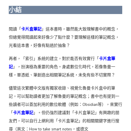
小結
閱讀「
卡片盒筆記
」這本書時，雖然能大致理解書中的概念，
但總覺得閱讀起來好像少了點什麼？要理解這樣的筆記概念，
光看這本書，好像有點過於抽象？
再者，「索引」系統的建立，對於能否有效實行「
卡片盒筆
記
」，扮演極為重要的角色。身處數位化時代，若像魯曼一
樣，單憑紙、筆創造出相關筆記系統，未免有些不切實際？
儘管這次繁體中文版有獨家收錄、視覺化魯曼卡片盒中的筆
記，可以幫助讀者更加了解魯曼的筆記概念；書中也有提到一
些讀者可以善加利用的數位軟體（例如：Obsidian等），來實行
「
卡片盒筆記
」。但仍強烈建議對「卡片盒筆記」有興趣的朋
友們，可以自行上網利用「卡片盒筆記」的相關關鍵字進行搜
尋（英文：How to take smart notes，或德文