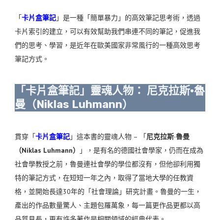
「
卡片盒筆記
」是一種「簡單暴力」的高效筆記思考術，透過
卡片索引的建立，可以有效幫助我們串連不同的筆記，促進我
們的思考、學習，是近年在歐美國家非常風行的一種高效思考
筆記方式。
「卡片盒筆記」靈魂人物： 尼克拉斯·魯
曼（Niklas Luhmann）
貫穿「
卡片盒筆記
」這本書的靈魂人物 – 「
尼克拉斯·魯曼
（Niklas Luhmann）
」，是有名的德國社會學家，仍而在成為
社會學教授之前，魯曼連社會學的學位都沒有，但他卻利用獨
特的筆記方式，在短短一年之內，取得了當地大學的任教資
格，並開始長達30年的「社會理論」研究計畫。
魯曼的一生，
產出的作品數量驚人、
主題包羅萬象，
每一篇更作品更都以高
品質見長，更有許多著作是相關領域的經典代表。