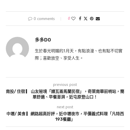
0 comments
0
多多DO
生於春光明媚的3月天，有點浪漫、也有點不切實
際；喜歡放空、享受人生。
previous post
南投/ 住宿 ▎ 山友秘境「譜瓦崙馬蘭民宿」，奇萊南華前哨站，簡
單舒適、早餐澎湃，近屯原登山口！
next post
中壢/ 美食 ▎網路超高好評，近中壢夜市，平價義式料理「凡特西
193餐廳」