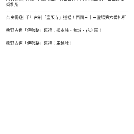
番札所
奈良暢遊│千年古剎「壷阪寺」巡禮！西國三十三靈場第六番札所
熊野古道「伊勢路」巡禮：松本峠・鬼城・花之窟！
熊野古道「伊勢路」巡禮：馬越峠！
來找我玩
支持多多君