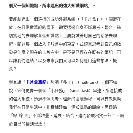
個又一個知識點，所串連出的強大知識網絡
」。
要能創造出一個這樣的成功外部系統（「卡片盒」），關鍵在
於：在日常做筆記的當下，需要透過自身不斷思考、整合，確
切實地的去理解各個知識點，且要能試著用自己的話語去理
解、闡述每一個放入卡片盒中的筆記，並認真思考對自己的啟
發是什麼？現在的卡片盒中，是不是已經存在既有的筆記，可
以讓我們連結？以及
未來我們又可以如何應用這些想法、概
念？
與其說「
卡片盒筆記
」強調「多工」（multi-task），倒不如
說，它倒更像一個個「小任務」（small task）串連，所連接成
的強大系統。透過不停思考、理解的循環過程，可以有效幫助
我們在日常生活中，扎實鋪建每一個知識點的脈絡，再透過
「點-線-面」不斷堆疊、延展、結合，進而發展出獨一無二、屬
於自己的獨到想法！