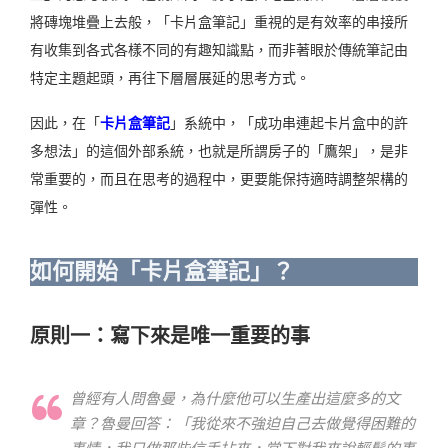
將磚塊堆疊上去般，「卡片盒筆記」重視的是有效率的串接所
有收集到各式各樣不同的有趣知識點，而非著眼於傳統筆記由
特定主題起頭，再往下層層展延的思考方式。
因此，在「
卡片盒筆記
」系統中，「成功串連起卡片盒中的許
多想法」的這個外部系統，也就是所謂房子的
「鷹架」，
是非
常重要的，而且在思考的過程中，更要能
保持適時調整架構的
彈性。
如何開始「卡片盒筆記」？
原則一：寫下來是唯一重要的事
曾經有人問魯曼，為什麼他可以生產出這麼多的文
章？魯曼回答：「我從來不強迫自己去做覺得困難的