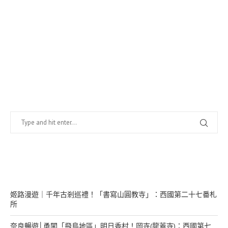
找什麼？
在幹嘛？
姬路漫遊｜千年古剎巡禮！「書寫山圓教寺」：西國第二十七番札
所
奈良暢遊│勇闖「飛鳥地區」明日香村！岡寺(龍蓋寺)：西國第七