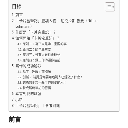
目錄
前言
「卡片盒筆記」靈魂人物： 尼克拉斯·魯曼（Niklas
Luhmann）
什麼是「卡片盒筆記」？
如何開始「卡片盒筆記」？
原則一：寫下來是唯一重要的事
原則二：簡單最重要
原則三：沒有人是從零開始
原則四：讓工作帶領你往前
寫作的成功秘訣
為了「理解」而閱讀
創新？ 前提是你要知道別人已經做了什麼！
請勇敢地親手殺了你最愛的人！
養成隨時筆記的習慣
本書對我的啟發
小結
「卡片盒筆記」｜參考資訊
前言