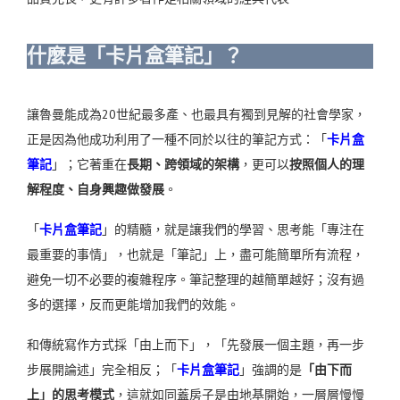
什麼是「卡片盒筆記」？
讓魯曼能成為20世紀最多產、也最具有獨到見解的社會學家，
正是因為他成功利用了一種不同於以往的筆記方式：
「
卡片盒
筆記
」；
它著重在
長期、跨領域的架構
，更可以
按照個人的理
解程度、
自身興趣做發展
。
「
卡片盒筆記
」的精髓，就是讓我們的
學習、思考
能「專注在
最重要的事情」，也就是「筆記」上，
盡可能簡單所有流程，
避免一切不必要的複雜程序。
筆記整理的越簡單越好；沒有過
多的選擇，反而更能增加我們的效能。
和傳統寫作方式採「由上而下」，「先發展一個主題，再一步
步展開論述」完全相反；「
卡片盒筆記
」強調的是
「由下而
上」的思考模式
，這就如同蓋房子是由地基開始，一層層慢慢