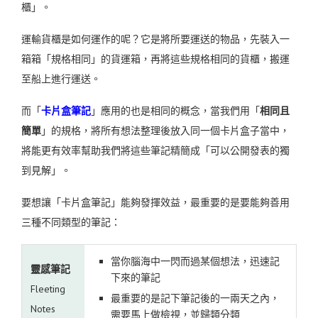
櫃」。
運輸貨櫃是如何運作的呢？它是將所要運送的物品，先裝入一
箱箱「規格相同」的貨運箱，再將這些規格相同的貨櫃，搬運
至船上進行運送。
而「
卡片盒筆記
」應用的也是相同的概念，當我們用
「
相同且
簡單
」的規格，
將所有想法整理後放入同一個卡片盒子當中，
將能更有
效率幫助我們將這些筆記精簡成「可以公開發表的獨
到見解」。
要想讓「卡片盒筆記」能夠發揮效益，最重要的是要能夠善用
三種不同類型的筆記：
當你腦海中一閃而過某個想法，迅速記
靈感筆記
下來的筆記
Fleeting
最重要的是記下筆記後的一兩天之內，
Notes
需要馬上做檢視，並歸類分類