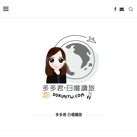
多多君·日嚐讀旅