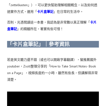
「zettelkasten」），可以更快幫助理解相關概念，以及如何透
過實作方式，運用「
卡片盒筆記
」在日常的生活中。
否則，光憑閱讀這一本書，我認為是非常難以真正理解「
卡片
盒筆記
」的精髓所在，著實有些可惜！
「卡片盒筆記」｜參考資訊
若是英文聽力還不錯（或也可以開啟字幕翻譯），蠻推薦國外
youtuber，Zsolt整理分享的「How to Take Smart Notes- Book
on a Page」，視頻長度約一小時，雖然有些長，但講解得非常
清楚。