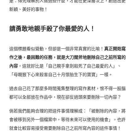
是：得先理解別人做過些什麼，才能在更深層次上，創造出更
新穎、美好的事物！
請勇敢地親手殺了你最愛的人！
這個標題看似聳動，但卻是一個非常真實的比喻！
真正開始寫
作之後，最困難的任務，就是大刀闊斧地刪除自己之前所寫的
內容
，這就好比是「自己親手拿劍殺死了自己最愛的人」、
「母親狠下心來殺害自己十月懷胎生下的寶寶」一樣。
過去自己花了那麼多時間蒐集整理的寫作素材，恨不得一股腦
都可以全部放在作品中，現在卻反過頭來要刪除一切內容？
倘若我們能夠合理的把這件事情理解成：「被刪除的內容，將
會被移到另外一個檔案中，等待未來可以使用的機會」，也許
就會比較容易接受需要刪除自己之前所寫內容的這件事情！