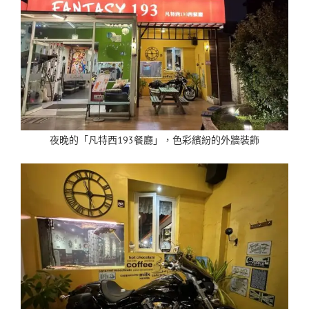
夜晚的「凡特西193餐廳」，色彩繽紛的外牆裝飾