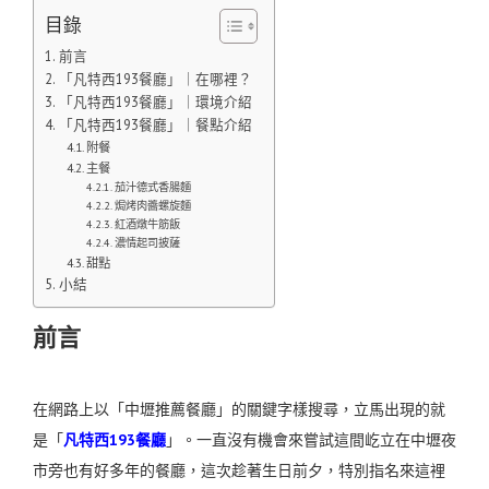
目錄
前言
「凡特西193餐廳」｜在哪裡？
「凡特西193餐廳」｜環境介紹
「凡特西193餐廳」｜餐點介紹
附餐
主餐
茄汁德式香腸麵
焗烤肉醬螺旋麵
紅酒燉牛筋飯
濃情起司披薩
甜點
小結
前言
在網路上以「中壢推薦餐廳」的關鍵字樣搜尋，立馬出現的就
是「
凡特西193餐廳
」。一直沒有機會來嘗試這間屹立在中壢夜
市旁也有好多年的餐廳，這次趁著生日前夕，特別指名來這裡