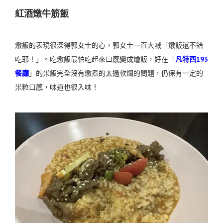
紅酒燉牛筋飯
燉飯的表現很深得郭女士的心，郭女士一直大喊「燉飯還不錯
吃耶！」。吃燉飯最怕吃起來口感變成燴飯，好在「
凡特西193
餐廳
」的米飯完全沒有燉煮的太過軟爛的問題，仍保有一定的
米粒口感，味道也很入味！