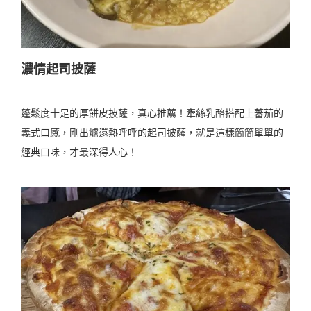
濃情起司披薩
蓬鬆度十足的厚餅皮披薩，真心推薦！牽絲乳酪搭配上蕃茄的
義式口感，剛出爐還熱呼呼的起司披薩，就是這樣簡簡單單的
經典口味，才最深得人心！