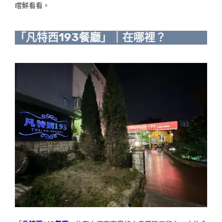
嚐鮮看看。
「凡特西193餐廳」｜在哪裡？