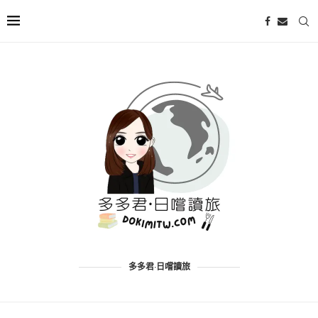
多多君·日嚐讀旅