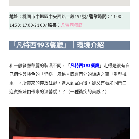
地址
：桃園市中壢區中央西路二段193號/
營業時間
：11:00-
14:30; 17:00-21:00/
臉書
：
凡特西餐廳
「凡特西193餐廳」｜環境介紹
和一般餐廳華麗的裝潢不同，「
凡特西193餐廳
」走得是很有自
己個性與特色的「混搭」風格。既有門外的鎮店之寶「重型機
車」，所帶來的奔放狂野，進入到室內後，卻又有著如同門口
迎賓娃娃們帶來的溫馨感！？（一種衝突的美感？）