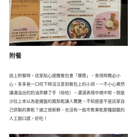
附餐
送上附餐時，店家貼心提醒餐包會「爆漿」，食用時務必小
心，多多爸一口咬下時沒注意到餐包上的小洞，一不小心果然
讓滿溢出的奶油弄髒了手（哈哈）。濃湯表現中規中矩，倒是
沙拉上本以為是擺盤的鳳梨乾讓人驚艷，不知道是不是店家自
己烘製的果乾？總之很新鮮，也沒有一般市售果乾那種甜膩的
人工甜口感，好吃！