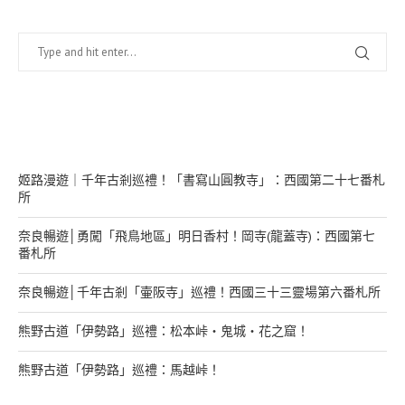
在幹嘛？
姬路漫遊｜千年古剎巡禮！「書寫山圓教寺」：西國第二十七番札
所
奈良暢遊│勇闖「飛鳥地區」明日香村！岡寺(龍蓋寺)：西國第七
番札所
奈良暢遊│千年古剎「壷阪寺」巡禮！西國三十三靈場第六番札所
熊野古道「伊勢路」巡禮：松本峠・鬼城・花之窟！
熊野古道「伊勢路」巡禮：馬越峠！