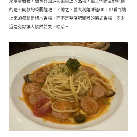
來嚐鮮看看。但也許跟這次菜單上的品項，跟其他網友們吃到
的是不同款的香腸麵吧！？總之，義大利麵味道OK，但看到端
上來的餐點是切片香腸，而不是整條肥嘟嘟的德式香腸，多少
還是有點讓人悵然若失，哈哈。