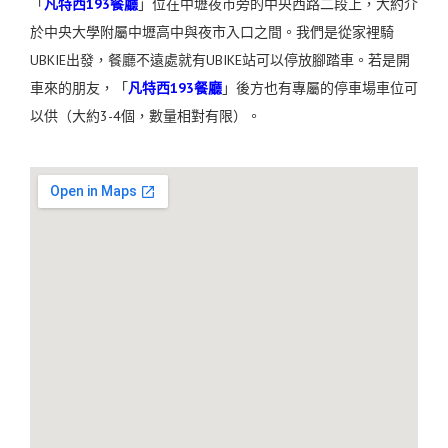
「
凡特西193餐廳
」位在中壢夜市旁的中央西路二段上，大約介
於中央大學附屬中壢高中與夜市入口之間。我們是從家裡騎
UBKIE出發，餐廳不遠處就有UBIKE站可以停放腳踏車。若是開
車來的朋友，「
凡特西193餐廳
」後方也有專屬的停車場車位可
以供（大約3-4個，數量相對有限）。