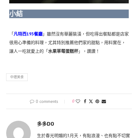
小結
「
凡特西193餐廳
」雖然沒有華麗裝潢，但吃得出餐點都是店家
很用心準備的料理，尤其特別推薦他們家的甜點，用料實在，
讓人一吃就愛上的「
水果草莓蛋糕杯
」，讚讚！
中壢美食
0 comments
0
多多DO
生於春光明媚的3月天，有點浪漫、也有點不切實