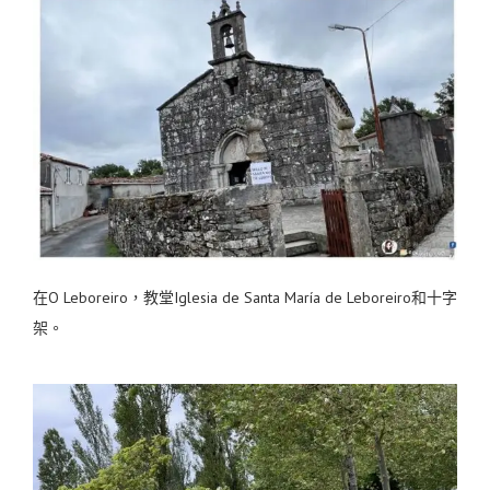
在O Leboreiro，教堂Iglesia de Santa María de Leboreiro和十字
架。