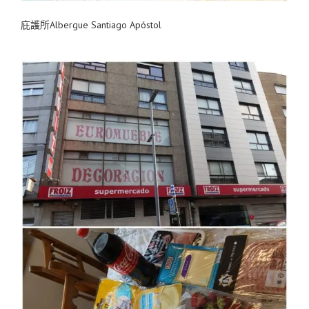
庇護所Albergue Santiago Apóstol