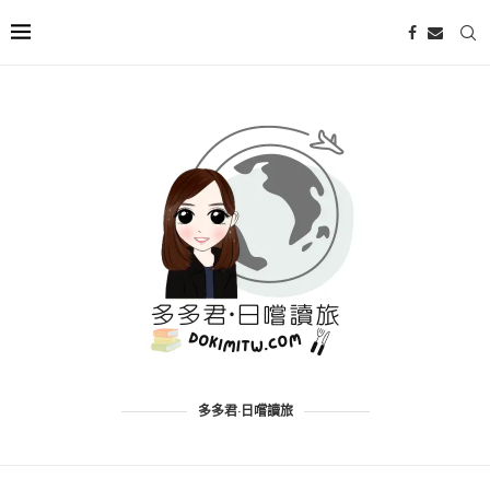
多多君·日嚐讀旅