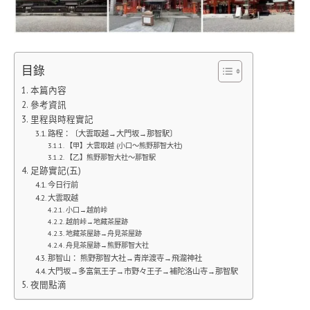
目錄
本篇內容
參考資訊
里程與時程實記
路程：〔大雲取越→大門坂→那智駅〕
【甲】大雲取越 (小口〜熊野那智大社)
【乙】熊野那智大社～那智駅
足跡實記(五)
今日行前
大雲取越
小口→越前峠
越前峠→地藏茶屋跡
地藏茶屋跡→舟見茶屋跡
舟見茶屋跡→熊野那智大社
那智山： 熊野那智大社→青岸渡寺→飛瀧神社
大門坂→多富氣王子→市野々王子→補陀洛山寺→那智駅
夜間點滴