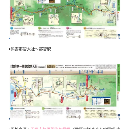
￭熊野那智大社〜那智駅