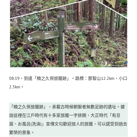
08:19，到達「楠之久保旅籠跡」。路標：那智山12.2km，小口
2.3km。
「楠之久保旅籠跡」，承載古時候朝聖者無數足跡的遺址。據
說這裡在江戶時代有十多家旅籠一字排開，大正時代「有豆
腐、お風呂(洗澡)」宣傳文句歡迎旅人的旅籠，可以感受到過去
繁榮的景象。