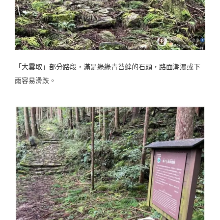
「大雲取」部分路段，滿是綠綠青苔蘚的石頭，路面潮濕或下
雨容易滑跌。