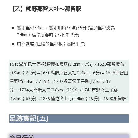
【乙】熊野那智大社～那智駅
實走里程7.4km，實走用時2小時55分 (官網里程應為
7.4km，標準所要時間4小時15分)
時程進度 (區段的里程數；實際用時)
1613瀧前巴士停/那智瀑布鳥居(0.2km；7分)→1620那智瀑布
(0.8km；20分)→1640熊野那智大社(1.4km；6分)→1646那智山
停車場(2.4km；21分)→1707多富氣王子跡(1.1km；17
分)→1724大門坂入口(0.6km；22分)→1746市野々王子跡
(1.3km；63分)→1849補陀洛山寺(0.4km；19分)→1908那智駅
足跡實記(五)