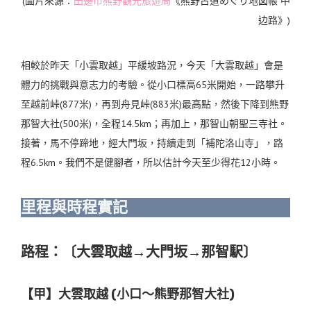
(圖片來源：
田邊市熊野觀光旅遊局
《熊野古道めぐり地図帳 中
边路》)
相較於昨天「小雲取越」平緩坡路況，今天「大雲取越」會是
體力的挑戰與意志力的考驗。從小口標高65米開始，一路攀升
至越前峠(877米)，再到舟見峠(883米)最高點，然後下降到熊野
那智大社(500米)，全程14.5km；再加上，那智山朝聖三寺社
。
接著，馬不停蹄地，經大門坂，持續走到「補陀洛山寺」，路
程6.5km。我們不是健腳者，所以估計今天至少得花12小時。
里程與時程實記
路程：〔大雲取越→大門坂→那智駅〕
【甲】大雲取越 (小口〜熊野那智大社)