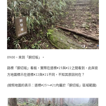
09:00，來到「胴切坂」。
路標「胴切坂」看板，實際在道標#23與#22之間看到，此與官
方地圖標示在道標#22與#21不同，不知其原因何在？
(按照地圖的表示：道標#23～#21均屬於「胴切坂」區域範圍)