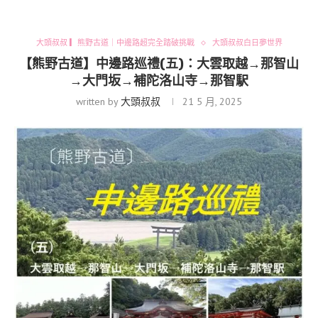
大頭叔叔 ▎熊野古道｜中邊路超完全踏破挑戰
大頭叔叔白日夢世界
【熊野古道】中邊路巡禮(五)：大雲取越→那智山
→大門坂→補陀洛山寺→那智駅
written by
大頭叔叔
21 5 月, 2025