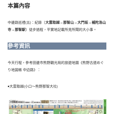
本篇內容
中邊路巡禮(五)：紀錄〔
大雲取越→那智山→大門坂→補陀洛山
寺→那智駅
〕徒步過程，平實地記載所見所聞的大小事。
參考資訊
今天行程，參考田邊市熊野觀光局的旅遊地圖《熊野古道めぐ
り地図帳 中边路》：
￭大雲取越(小口〜熊野那智大社)