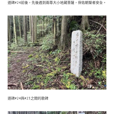
道碑#24前後，先後遇到兩尊大小地藏菩薩，保佑朝聖者安全。
道碑#24與#23之間的歌碑