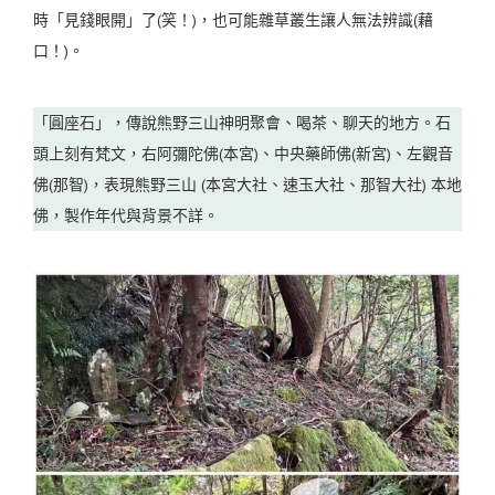
時「見錢眼開」了(笑！)，也可能雜草叢生讓人無法辨識(藉
口！)。
「圓座石」，傳說熊野三山神明聚會、喝茶、聊天的地方。石
頭上刻有梵文，右阿彌陀佛(本宮)、中央藥師佛(新宮)、左觀音
佛(那智)，表現熊野三山 (本宮大社、速玉大社、那智大社) 本地
佛，製作年代與背景不詳。