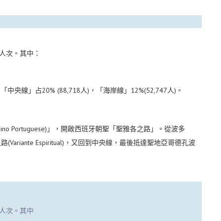
2人次。其中：
央線」占20% (88,718人)，「海岸線」12%(52,747人)。
o Portuguese)」，開啟西班牙朝聖「聖雅各之路」。從波多
之路(Variante Espiritual)，又回到中央線，最後抵達聖地亞哥德孔波
1人次。其中