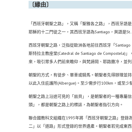
〔緣由〕
「西班牙朝聖之路」，又稱「聖雅各之路」，西班牙語是Camino de
耶穌的十二門徒之一，其西班牙語為Santiago，英語是St. J
西班牙朝聖之路，泛指從歐洲各地前往西班牙「Santiago 
斯特拉主教座堂(Catedral de Santiago de Co
來，吸引眾多人們前來瞻仰，與梵諦岡、耶路撒冷，並列
朝聖的方式，有徒步、單車或騎馬。朝聖者先得辦理並持有朝聖者護照
以此入住庇護所(Albergue)。至少需步行100km，或至少騎
朝聖之路上沿途可見的「扇貝」，是朝聖者的一種專屬信
頭」，都是朝聖之路上的標誌，為朝聖者指引方向。
聯合國教科文組織在1993年將「西班牙朝聖之路」登
二」以「道路」形式登錄的世界遺產。朝聖者若完成東西