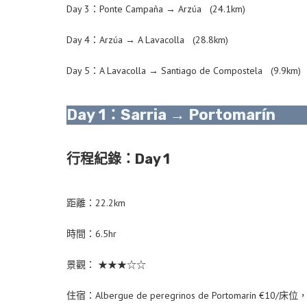
Day 3：Ponte Campaña → Arzúa (24.1km)
Day 4：Arzúa → A Lavacolla (28.8km)
Day 5：A Lavacolla → Santiago de Compostela (9.9km)
Day 1：Sarria → Portomarín
行程紀錄：Day 1
距離：22.2km
時間：6.5hr
景觀： ★★★☆☆
住宿：Albergue de peregrinos de Portomarín 