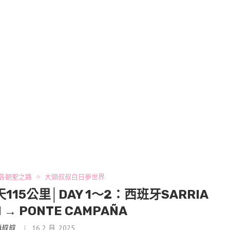
各朝聖之路
大頭叔叔白日夢世界
5公里│DAY 1〜2：西班牙SARRIA
 → PONTE CAMPAÑA
頭叔叔
16 2 月, 2025