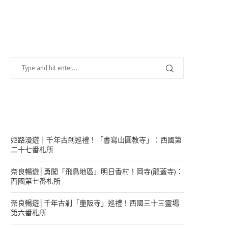
找什麼？
在幹嘛？
姬路漫遊｜千年古剎巡禮！「書寫山圓教寺」：西國第
二十七番札所
奈良暢遊│勇闖「飛鳥地區」明日香村！岡寺(龍蓋寺)：
西國第七番札所
奈良暢遊│千年古剎「壷阪寺」巡禮！西國三十三靈場
第六番札所