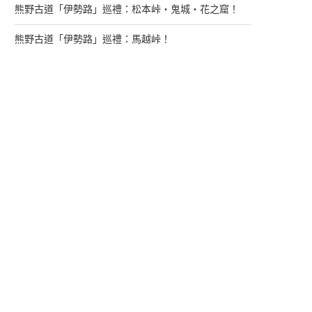
熊野古道「伊勢路」巡禮：松本峠・鬼城・花之窟！
熊野古道「伊勢路」巡禮：馬越峠！
來找我玩
支持多多君