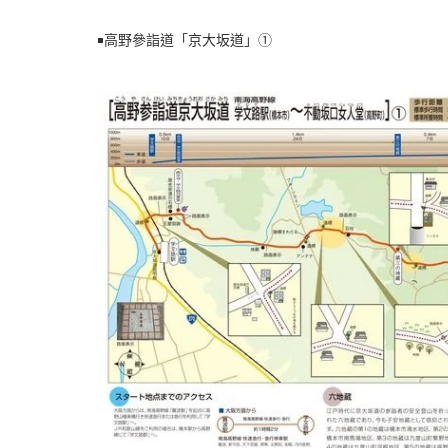
￭高野參詣道「京大坂道」①