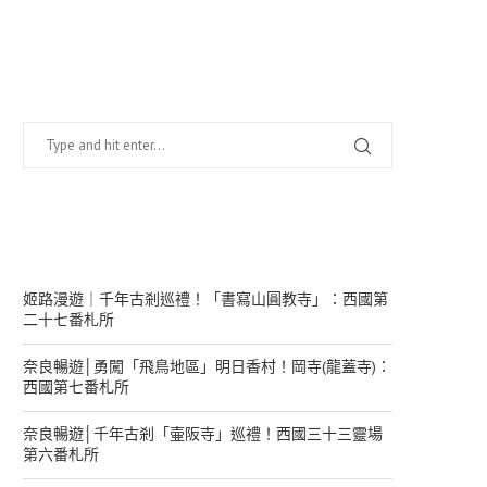
找什麼？
在幹嘛？
姬路漫遊｜千年古剎巡禮！「書寫山圓教寺」：西國第
二十七番札所
奈良暢遊│勇闖「飛鳥地區」明日香村！岡寺(龍蓋寺)：
西國第七番札所
奈良暢遊│千年古剎「壷阪寺」巡禮！西國三十三靈場
第六番札所