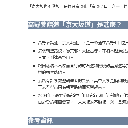
「京大坂道不動坂」是通往高野山「高野七口」之一，這是
高野參詣道「京大坂道」是甚麼？
高野參詣道「京大坂道」，是一條通往高野七口之
這條朝聖路線，從京都、大阪出發，在橋本越過紀
人堂，到達高野山。
跟同樣橋本出發而並行的町石道和險峻的黑河道等
榮的朝聖路線。
沿路有許多歡迎朝聖者的集落，其中大多是舖砌的
可以看得出因為朝聖路線而繁榮起來。
2004年，高野參詣道中「町石道」和「小邊路」
由於登錄範圍變更，「京大坂道不動坂」與「黑河
參考資訊