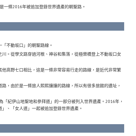
一條2016年被追加登錄世界遺產的朝聖路。
一「不動坂口」的朝聖路線。
之川。從學文路穿過河根、神谷和集落，從極樂橋登上不動坂口女
其他高野七口相比，這是一條非常容易行走的路線，是近代非常繁
道路，由於是一條旅人熙熙攘攘的路線，所以有很多旅館的遺址，
作為「紀伊山地聖地和參拜道」的一部分被列入世界遺產。2016年，
道」、「女人道」一起被追加登錄世界遺產。