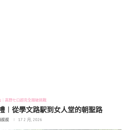
山｜高野七口超完全踏破挑戰
禮︱從學文路駅到女人堂的朝聖路
頭叔叔
17 2 月, 2026