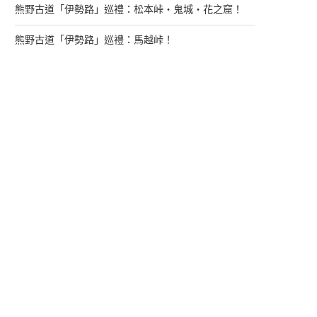
熊野古道「伊勢路」巡禮：松本峠・鬼城・花之窟！
熊野古道「伊勢路」巡禮：馬越峠！
來找我玩
支持多多君