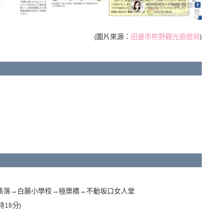
(圖片來源：
田邊市熊野觀光旅遊局
)
集落→白藤小學校→極樂橋→不動坂口女人堂
18分)