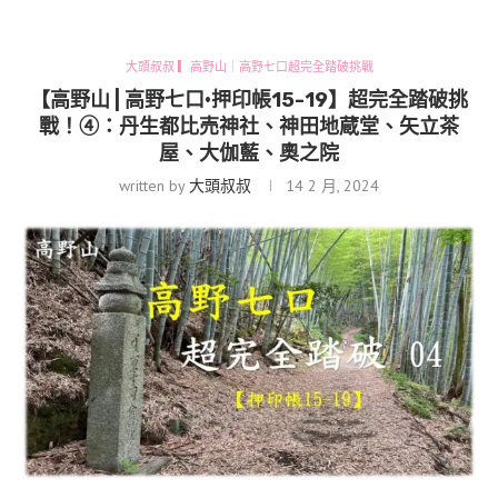
大頭叔叔 ▎高野山｜高野七口超完全踏破挑戰
【高野山 | 高野七口•押印帳15-19】超完全踏破挑
戰！④：丹生都比売神社、神田地蔵堂、矢立茶
屋、大伽藍、奧之院
written by
大頭叔叔
14 2 月, 2024