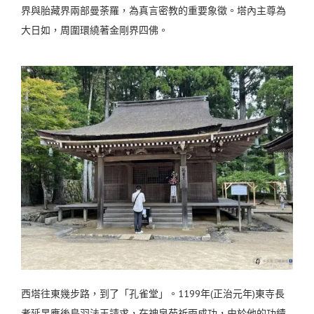
界與胎藏界兩部曼荼羅，為真言密教的重要象徵。塔內主尊為
大日如，周圍環繞著金剛界四佛。
西塔往東幾步路，到了「孔雀堂」。1199年(正治元年)東寺長
者延杲應後鳥羽法王請求，在神泉苑祈雨成功，由於他的功績