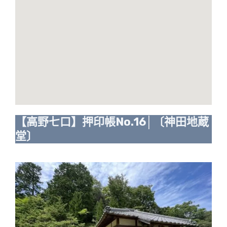
【高野七口】押印帳No.16│〔神田地蔵
堂〕