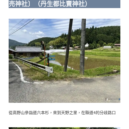
売神社〕（丹生都比賣神社）
從高野山參詣道六本杉，來到天野之里，在縣道4的分歧路口