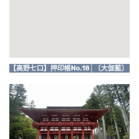
【高野七口】押印帳No.18│〔大伽藍〕