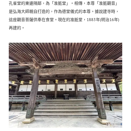
孔雀堂的東邊隔鄰，為「准胝堂」。相傳，本尊「准胝觀音」
是弘海大師親自打造的，作為德堂儀式的本尊。據說建寺時，
這座觀音菩薩供奉在食堂。現在的准胝堂，1883年(明治16年)
再建的。