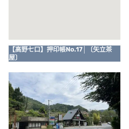
【高野七口】押印帳No.17│〔矢立茶
屋〕