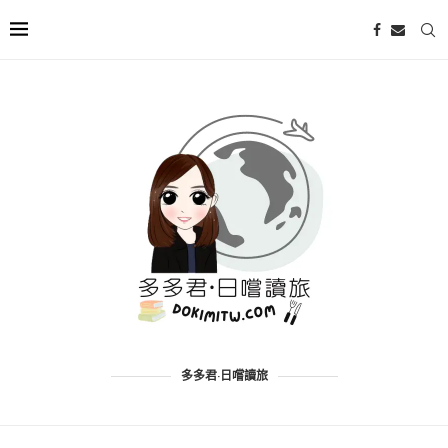
多多君·日嚐讀旅