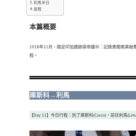
利馬半日
返程
本篇概要
2018年11月，踏足印加遺跡探帝國⑩：記錄勇闖南美
程。
庫斯科→利馬
【Day 11】今日行程：別了庫斯科(Cusco)，前往利馬(L