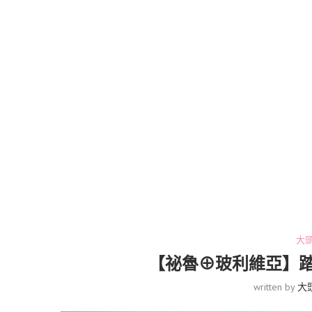
大
【祕魯⊕玻利維亞】
written by
大