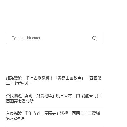
找什麼？
在幹嘛？
姬路漫遊｜千年古剎巡禮！「書寫山圓教寺」：西國第
二十七番札所
奈良暢遊│勇闖「飛鳥地區」明日香村！岡寺(龍蓋寺)：
西國第七番札所
奈良暢遊│千年古剎「壷阪寺」巡禮！西國三十三靈場
第六番札所