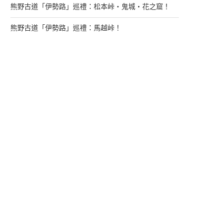
熊野古道「伊勢路」巡禮：松本峠・鬼城・花之窟！
熊野古道「伊勢路」巡禮：馬越峠！
來找我玩
支持多多君