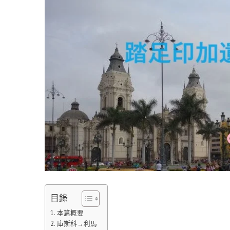
目錄
本篇概要
庫斯科→利馬