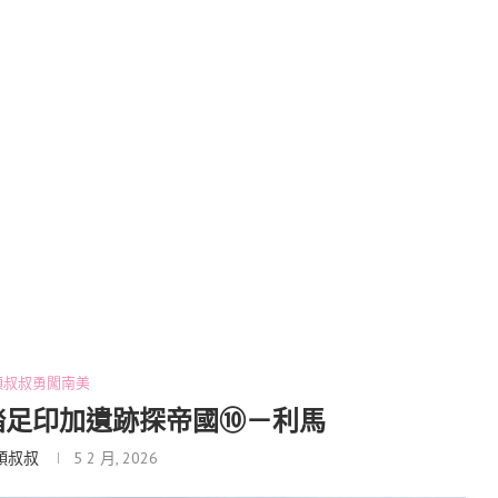
頭叔叔勇闖南美
踏足印加遺跡探帝國⑩－利馬
頭叔叔
5 2 月, 2026