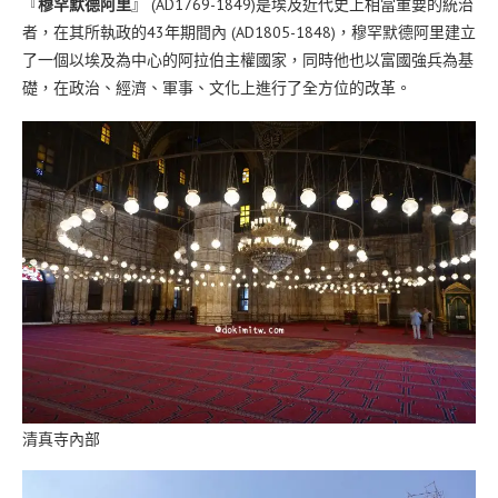
『
穆罕默德阿里
』 (AD1769-1849)是埃及近代史上相當重要的統治
者，在其所執政的43年期間內 (AD1805-1848)，穆罕默德阿里建立
了一個以埃及為中心的阿拉伯主權國家，同時他也以富國強兵為基
礎，在政治、經濟、軍事、文化上進行了全方位的改革。
清真寺內部