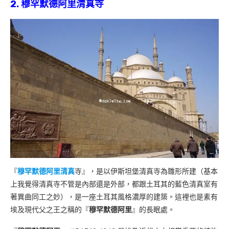
2. 穆罕默德阿里清真寺
『
穆罕默德阿里清真
寺』，是以伊斯坦堡清真寺為雛形所建（基本
上我覺得清真寺不管是內部還是外部，都跟土耳其的藍色清真室有
著異曲同工之妙），是一座土耳其風格濃厚的建築。這裡也是素有
埃及現代父之王之稱的『
穆罕默德阿里
』的長眠處。