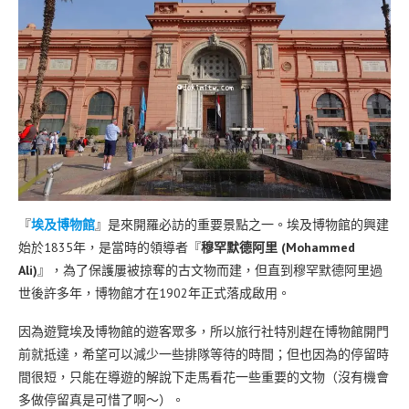
『
埃及博物館
』是來開羅必訪的重要景點之一。埃及博物館的興建
始於1835年，是當時的領導者『
穆罕默德阿里 (Mohammed
Ali)
』，為了保護屢被掠奪的古文物而建，但直到穆罕默德阿里過
世後許多年，博物館才在1902年正式落成啟用。
因為遊覽埃及博物館的遊客眾多，所以旅行社特別趕在博物館開門
前就抵達，希望可以減少一些排隊等待的時間；但也因為的停留時
間很短，只能在導遊的解說下走馬看花一些重要的文物（沒有機會
多做停留真是可惜了啊～）。