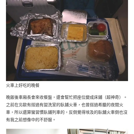
火車上好吃的晚餐
晚飯後車廂長會來收餐盤，還會幫忙把座位變成床鋪（超神奇）。
之前在北歐有搭過有盥洗室的臥鋪火車，也曾搭過希臘的夜間火
車，所以還算蠻習慣臥鋪列車的，反倒覺得埃及的臥舖火車倒也沒
有我之前想像中的不舒服。