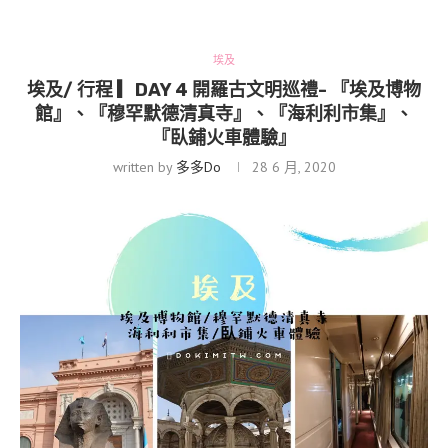
埃及
埃及/ 行程 ▎DAY 4 開羅古文明巡禮- 『埃及博物
館』、『穆罕默德清真寺』、『海利利市集』、
『臥鋪火車體驗』
written by
多多Do
28 6 月, 2020