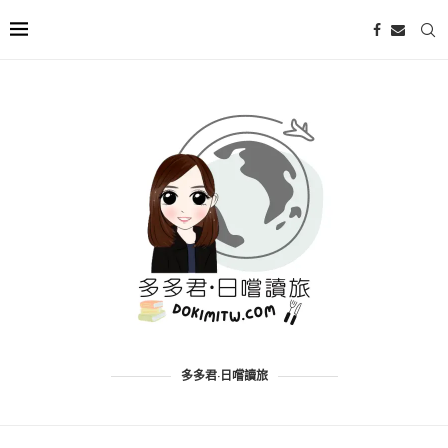
多多君·日嚐讀旅