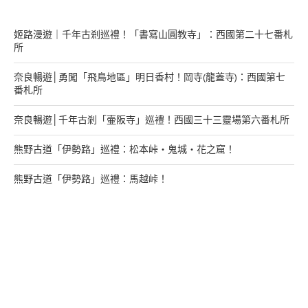
姬路漫遊｜千年古剎巡禮！「書寫山圓教寺」：西國第二十七番札
所
奈良暢遊│勇闖「飛鳥地區」明日香村！岡寺(龍蓋寺)：西國第七
番札所
奈良暢遊│千年古剎「壷阪寺」巡禮！西國三十三靈場第六番札所
熊野古道「伊勢路」巡禮：松本峠・鬼城・花之窟！
熊野古道「伊勢路」巡禮：馬越峠！
來找我玩