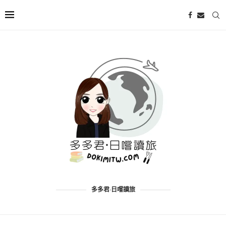
多多君·日嚐讀旅