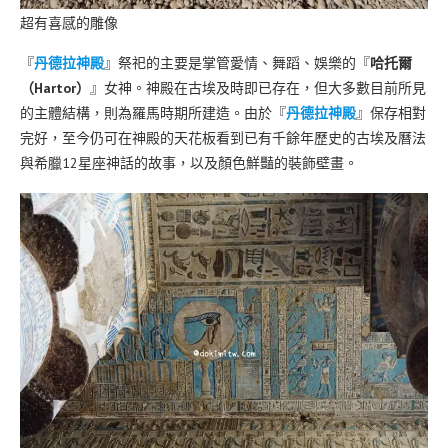
超有喜感的雕像
『
丹德拉神殿
』祭祀的主要是掌管愛情、舞蹈、娛樂的『
哈托爾
（Hartor）
』女神。神殿在古埃及時即已存在，但大多數目前所見
的主體結構，則為羅馬時期所建造。由於『
丹德拉神殿
』保存相對
完好，至今仍可在神殿的天花板看到已有千餘年歷史的古埃及曆法
與希臘12星座神話的故事，以及顏色鮮豔的裝飾壁畫。