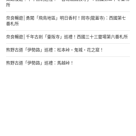
所
奈良暢遊│勇闖「飛鳥地區」明日香村！岡寺(龍蓋寺)：西國第七
番札所
奈良暢遊│千年古剎「壷阪寺」巡禮！西國三十三靈場第六番札所
熊野古道「伊勢路」巡禮：松本峠・鬼城・花之窟！
熊野古道「伊勢路」巡禮：馬越峠！
來找我玩
支持多多君