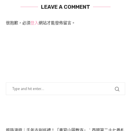
LEAVE A COMMENT
很抱歉，必須
登入
網站才能發佈留言。
找什麼？
在幹嘛？
姬路漫遊｜千年古剎巡禮！「書寫山圓教寺」：西國第二十七番札