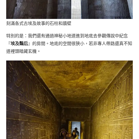
刻滿各式古埃及故事的石柱和牆壁
特別的是：我們還有通過神秘小地道進到地底去參觀傳說中紀念
『
埃及豔后
』的房間。地底的空間很狹小，若非專人帶路還真不知
道裡頭暗藏玄機。