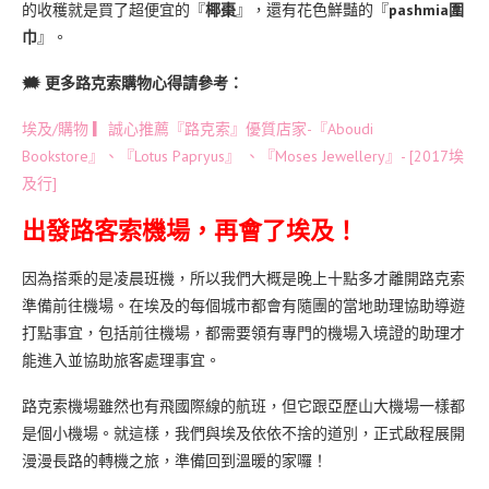
的收穫就是買了超便宜的『
椰棗
』，還有花色鮮豔的『
pashmia圍
巾
』。
🗯 更多路克索購物心得請參考：
埃及/購物 ▎誠心推薦『路克索』優質店家-『Aboudi
Bookstore』、『Lotus Papryus』 、『Moses Jewellery』- [2017埃
及行]
出發路客索機場，再會了埃及！
因為搭乘的是凌晨班機，所以我們大概是晚上十點多才離開路克索
準備前往機場。在埃及的每個城市都會有隨團的當地助理協助導遊
打點事宜，包括前往機場，都需要領有專門的機場入境證的助理才
能進入並協助旅客處理事宜。
路克索機場雖然也有飛國際線的航班，但它跟亞歷山大機場一樣都
是個小機場。就這樣，我們與埃及依依不捨的道別，正式啟程展開
漫漫長路的轉機之旅，準備回到溫暖的家囉！