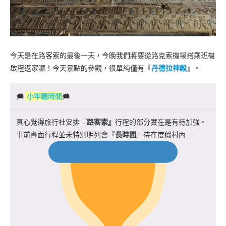
今天是在路客索的最後一天，今晚我們將要從路克索機場搭乘班機
啟程返家囉！今天景點的參觀，很單純僅有『
丹德拉神殿
』。
🗯
小牢騷時間
🗯
真心覺得旅行社安排『
路客索』
行程的部分實在是有待加強。
事前書面行程並未特別明列會『
長時間
』待在度假村內