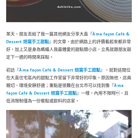
某天，朋友丟給了我一篇其他網友分享大直『
À ma façon Café &
Dessert 焙窩手工甜點
』的文章，由於網路上的評價看起來都非常
好，加上又是身為螞蟻人我最鍾愛的甜點類小店，立馬就跟朋友敲
定下一週的時間來踩點。
初訪『
À ma façon Café & Dessert 焙窩手工甜點
』，就對這間位
在大直住宅區內的甜點工作室留下非常好的印象。原因無他，店員
親切、環境安靜舒適；重點是很難在台北市可以找到像『
À ma
façon Café & Dessert 焙窩手工甜點
』一樣，內用不限時，且
低消限制僅為一份餐點或飲料的店家。