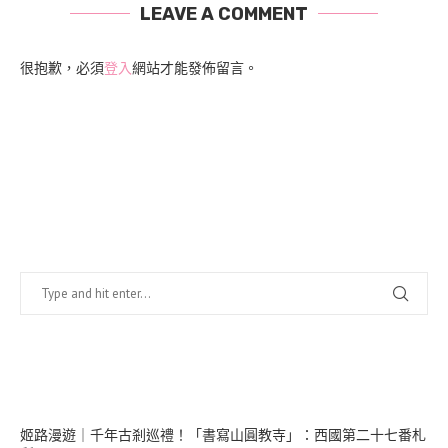
LEAVE A COMMENT
很抱歉，必須
登入
網站才能發佈留言。
找什麼？
在幹嘛？
姬路漫遊｜千年古剎巡禮！「書寫山圓教寺」：西國第二十七番札