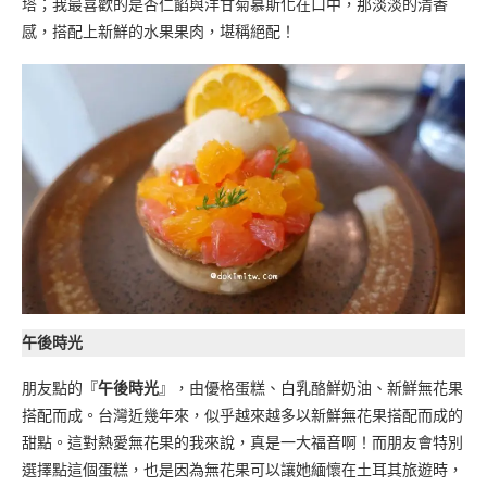
塔；我最喜歡的是杏仁餡與洋甘菊慕斯化在口中，那淡淡的清香
感，搭配上新鮮的水果果肉，堪稱絕配！
午後時光
朋友點的『
午後時光
』，由優格蛋糕、白乳酪鮮奶油、新鮮無花果
搭配而成。台灣近幾年來，似乎越來越多以新鮮無花果搭配而成的
甜點。這對熱愛無花果的我來說，真是一大福音啊！而朋友會特別
選擇點這個蛋糕，也是因為無花果可以讓她緬懷在土耳其旅遊時，