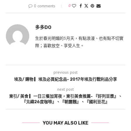
0 comments
0
多多DO
生於春光明媚的3月天，有點浪漫、也有點不切實
際；喜歡放空、享受人生。
previous post
埃及/ 購物 ▎埃及必買紀念品- 2017年埃及行戰利品分享
next post
東引/ 美食 ▎一日三餐加宵夜，東引美食推薦- 『好列豆漿』、
『北緯26度咖啡』、『朝露麵』、『國利豆花』
YOU MAY ALSO LIKE