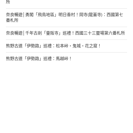
所
奈良暢遊│勇闖「飛鳥地區」明日香村！岡寺(龍蓋寺)：西國第七
番札所
奈良暢遊│千年古剎「壷阪寺」巡禮！西國三十三靈場第六番札所
熊野古道「伊勢路」巡禮：松本峠・鬼城・花之窟！
熊野古道「伊勢路」巡禮：馬越峠！
來找我玩
支持多多君