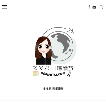
多多君·日嚐讀旅