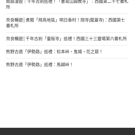
姬路漫遊｜千年古剎巡禮！「書寫山圓教寺」：西國第二十七番札
所
奈良暢遊│勇闖「飛鳥地區」明日香村！岡寺(龍蓋寺)：西國第七
番札所
奈良暢遊│千年古剎「壷阪寺」巡禮！西國三十三靈場第六番札所
熊野古道「伊勢路」巡禮：松本峠・鬼城・花之窟！
熊野古道「伊勢路」巡禮：馬越峠！
來找我玩