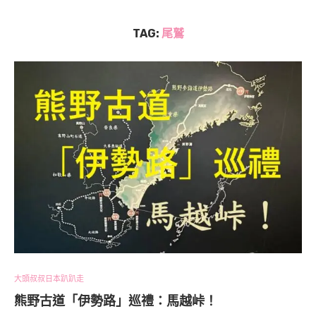
TAG:
尾鷲
大頭叔叔日本趴趴走
熊野古道「伊勢路」巡禮：馬越峠！