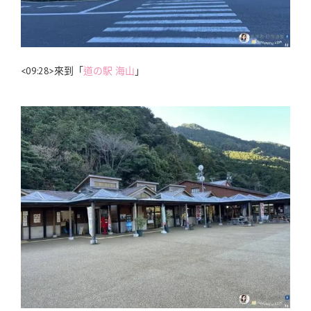
<09:28>來到「
道の駅 海山
」