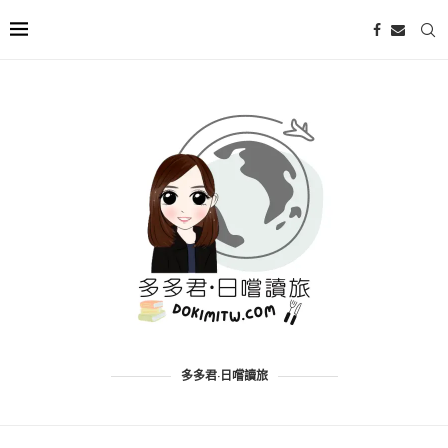
多多君·日嚐讀旅