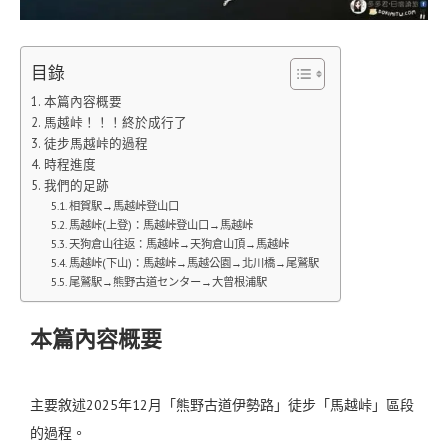
目錄
本篇內容概要
馬越峠！！！終於成行了
徒步馬越峠的過程
時程進度
我們的足跡
相賀駅→馬越峠登山口
馬越峠(上登)：馬越峠登山口→馬越峠
天狗倉山往返：馬越峠→天狗倉山頂→馬越峠
馬越峠(下山)：馬越峠→馬越公園→北川橋→尾鷲駅
尾鷲駅→熊野古道センター→大曾根浦駅
本篇內容概要
主要敘述2025年12月「熊野古道伊勢路」徒步「馬越峠」區段
的過程。