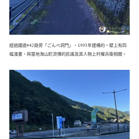
經過國道#42路旁「ごんべ洞門」，1993年建構的。壁上有四
幅漫畫，與當地海山町流傳的民謠及其人物上村權兵衛相關。