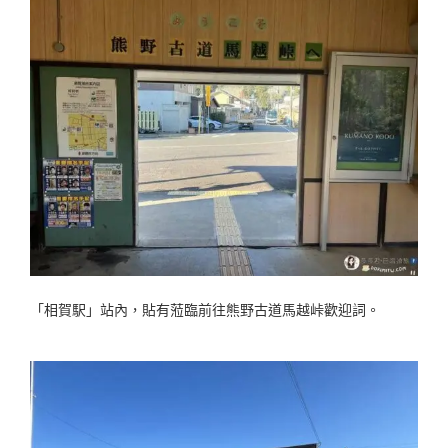
「相賀駅」站內，貼有蒞臨前往熊野古道馬越峠歡迎詞。