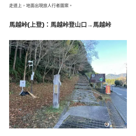
走道上，地面出現旅人行者圖案。
馬越峠(上登)：馬越峠登山口→馬越峠