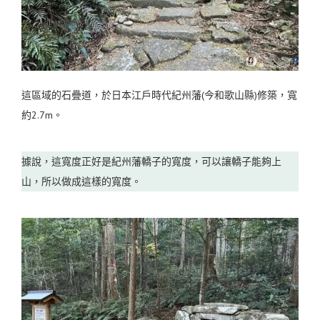
這區域的石疊道，於日本江戶時代紀州藩(今和歌山縣)修築，寬
約2.7m。
據說，這寬度正好是紀州藩轎子的寬度，可以讓轎子能夠上
山，所以做成這樣的寬度。