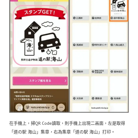
在手機上，掃QR Code讀取，則手機上出現二画面，左是取得
「道の駅 海山」集章，右為集章「道の駅 海山」打印。