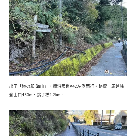
出了「道の駅 海山」，續沿國道#42左側而行。路標：馬越峠
登山口450m、銚子橋1.2km。