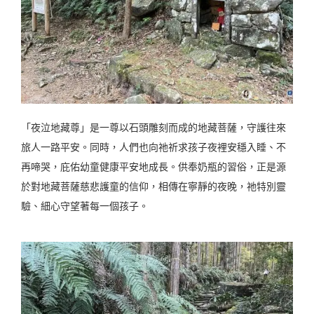
「夜泣地藏尊」是一尊以石頭雕刻而成的地藏菩薩，守護往來
旅人一路平安。同時，人們也向祂祈求孩子夜裡安穩入睡、不
再啼哭，庇佑幼童健康平安地成長。供奉奶瓶的習俗，正是源
於對地藏菩薩慈悲護童的信仰，相傳在寧靜的夜晚，祂特別靈
驗、細心守望著每一個孩子。