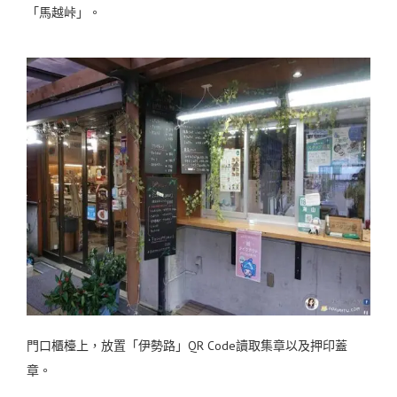
「馬越峠」。
門口櫃檯上，放置「伊勢路」QR Code讀取集章以及押印蓋
章。