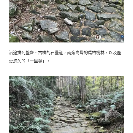
沿途排列整齊、古樸的石疊道，兩旁高聳的扁柏樹林，以及歷
史悠久的「一里塚」。