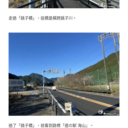
走過「銚子橋」，這橋是橫跨銚子川。
過了「銚子橋」，就看到路標「道の駅 海山」。