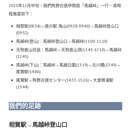
2025年12月中旬，我們熊野古道伊勢路「馬越峠」一行，其時
程進度如下：
相賀駅(08:54)→道の駅 海山(09:28-09:40)→馬越峠登山口
(09:52)
馬越峠(登山)：馬越峠登山口→馬越峠(11:00-11:10)
天狗倉山往返：馬越峠→天狗倉山頂(11:45-12:10)→馬越峠
(12:45)
馬越峠(下山)：馬越峠→馬越公園(13:19)→北川橋(13:49)→
尾鷲駅(14:06)
尾鷲駅→熊野古道センター(14:33-15:26)→大曾根浦駅
(15:44)
我們的足跡
相賀駅→馬越峠登山口