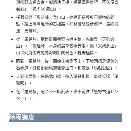
與熊野古道會合。越過銚子橋，順著國道步行，不久便會
看到」「道の駅 海山」。
接著抵達「馬越峠」登山口，這裡正是經典石疊道的起
點。踏上層層堆疊的石板路，在林蔭間緩步前行，最終抵
達「馬越峠」。
從「馬越峠」稍微離開熊野古道主線，先攀登「天狗倉
山」。「馬越峠」本身的展望較為有限，而「天狗倉山」
山頂則能俯瞰尾鷲灣的壯闊景色，視野極佳。
回到「馬越峠」後，開始往南側下山。下坡同樣是優美的
石疊道，終點銜接尾鷲側登山口，也就是「馬越公園」。
走到山麓後，跨過北川橋，進入尾鷲街道，最後抵達「尾
鷲駅」。
在「尾鷲駅」配合公車時刻表，搭車前往「熊野古道セン
ター」。
時程進度