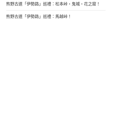
熊野古道「伊勢路」巡禮：松本峠・鬼城・花之窟！
熊野古道「伊勢路」巡禮：馬越峠！
來找我玩