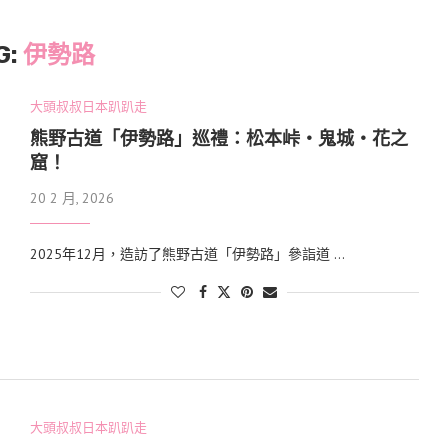
G:
伊勢路
大頭叔叔日本趴趴走
熊野古道「伊勢路」巡禮：松本峠・鬼城・花之
窟！
20 2 月, 2026
2025年12月，造訪了熊野古道「伊勢路」參詣道 …
大頭叔叔日本趴趴走