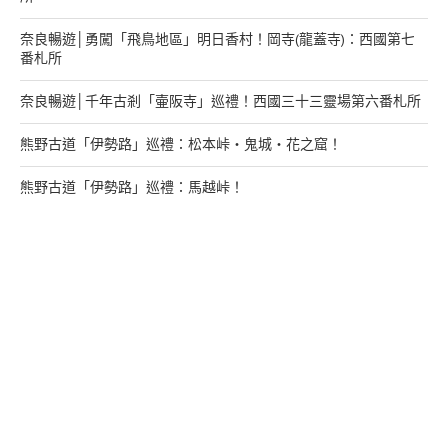
奈良暢遊│勇闖「飛鳥地區」明日香村！岡寺(龍蓋寺)：西國第七
番札所
奈良暢遊│千年古剎「壷阪寺」巡禮！西國三十三靈場第六番札所
熊野古道「伊勢路」巡禮：松本峠・鬼城・花之窟！
熊野古道「伊勢路」巡禮：馬越峠！
來找我玩
支持多多君