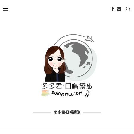
多多君·日嚐讀旅