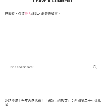
LEAVE A COMMENT
很抱歉，必須
登入
網站才能發佈留言。
找什麼？
在幹嘛？
姬路漫遊｜千年古剎巡禮！「書寫山圓教寺」：西國第二十七番札
所