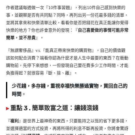
作者建議每週做一次『10件事習題』，列出10件自己感到快樂的
事，並觀察是否有共同點？同時，再列出另一份花最多錢的清單，
並將其拿來和快樂清單比較，看看你是否把錢花在真正能讓你覺得
快樂的地方？你也許會意外的發現：『
自己喜愛做的事情可能非常
簡單，並不昂貴
』。
『無謂奢侈品』v.s.『能真正帶來快樂的購買物』，自己的價值觀
該如何配合消費？端看你認為什麼才是人生中最要的東西？在衝動
購物前，先停下來想想，一但發現自己要花費多少工作時間，才能
負擔得起？就很容易『斷、捨、離』。
少花錢，多存錢，重視幸福快樂勝過實物，買回自己的
時間
。
▸
重點 3 . 簡單致富之道：讓錢滾錢
『
複利
』是世界上最神奇的東西。只要能持之以恆的省下更多錢，
並選擇適當的方式投資，再將所得的利息不斷再投資，你將會驚訝