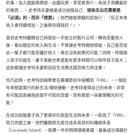
的事。加入遊艇俱樂部、出國玩樂、享受美食、為孩子添購最好
的東西…..。史考特夫妻總是成功說服自己：
這些支出花費都是
『必須』的，而非『想要』
；他們總是樂觀的認為：『反正未來
收入會持續增加，之後再存錢就好！』。
直到史考特離開自己與朋友一手創立的製片公司，轉為受雇他人
後，看似穩定的收入與生活，不禁讓史考特開始懷疑，自己是否從
此一輩子都只能受僱於他人，再也沒有創業的可能？同時，伴隨兩
人孩子的誕生，妻子泰勒也希望能有更多時間可以陪伴孩子長大；
這些都讓史考特夫妻對目前生活模式感到無力與沈重。
恰巧此時，史考特因緣際會在廣播節目中接觸到『FIRE』，一個近
年來相當風行的新生活/理財運動。史考特覺得自己的未來，非常
有可能因為擁抱這個不可知的改變，而有那麼一絲重現曙光的可
能！
在成功說服妻子為了更美好的家庭生活與未來，一起為了『FIRE』
努力改變之後，他們離開原先居住成本高昂的科羅納多島
（Coronado Island），耗費一年的時間環繞美國，最後成功落腳於