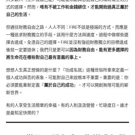
式的選擇。然而，
唯有不被工作和金錢綁住，才能開始過真正屬於
自己的生活
。
但通往財務自由之路，人人不同：FIRE不該是極端的方式，而應是
一種追求財務獨立的手段。該用什麼方法與速度，過程中做哪些選
擇去達成，全憑自己的選擇。FIRE並沒有強迫財務獨立的目標達成
後就一定要退休；我們只是更可以
因為財務自由，能有更多選擇的
將生命花在哪些對自己最有意義的事上。
想想人生真正想做的是什麼？『功成名就』這種世俗所拿來定義一
個人成功與否的表象，可能對自己來說根本不重要。重要的是：你
必須要能重新定義『
屬於自己的成功
』，才可以開創無限可能的嶄
新世界。
有的人享受生活簡單的幸福，有的人則汲汲營營，忙碌度日。誰才
是最知足快樂的？