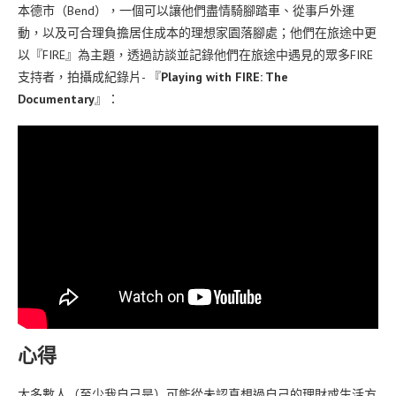
本德市（Bend），一個可以讓他們盡情騎腳踏車、從事戶外運
動，以及可合理負擔居住成本的理想家園落腳處；他們在旅途中更
以『FIRE』為主題，透過訪談並記錄他們在旅途中遇見的眾多FIRE
支持者，拍攝成紀錄片- 『
Playing with FIRE: The
Documentary
』：
心得
大多數人（至少我自己是）可能從未認真想過自己的理財或生活方