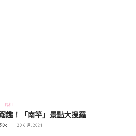
馬祖
祖卡蹓趣！「南竿」景點大搜羅
多Do
20 6 月, 2021