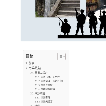
目錄
前言
南竿景點
馬祖天后宮
馬祖（港）天后宮
馬祖劍碑（馬祖之劍）
媽祖巨神像
神轎祈福坑道
津沙聚落
津沙聚落
津沙天后宮
鐵堡