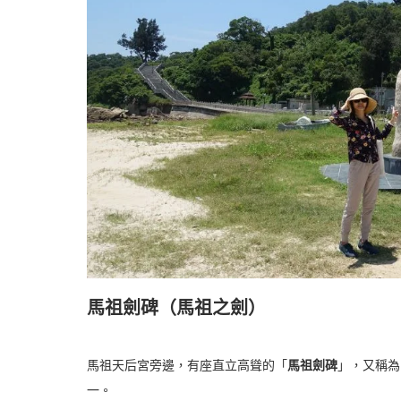
馬祖劍碑（馬祖之劍）
馬祖天后宮旁邊，有座直立高聳的「
馬祖劍碑
」，又稱為
一。