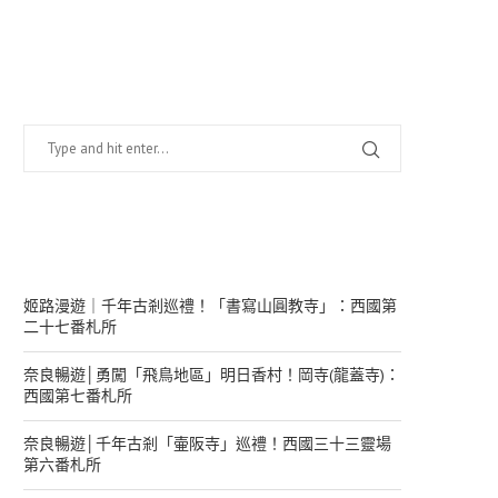
找什麼？
在幹嘛？
姬路漫遊｜千年古剎巡禮！「書寫山圓教寺」：西國第
二十七番札所
奈良暢遊│勇闖「飛鳥地區」明日香村！岡寺(龍蓋寺)：
西國第七番札所
奈良暢遊│千年古剎「壷阪寺」巡禮！西國三十三靈場
第六番札所