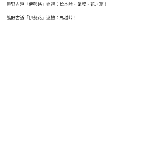
熊野古道「伊勢路」巡禮：松本峠・鬼城・花之窟！
熊野古道「伊勢路」巡禮：馬越峠！
來找我玩
支持多多君