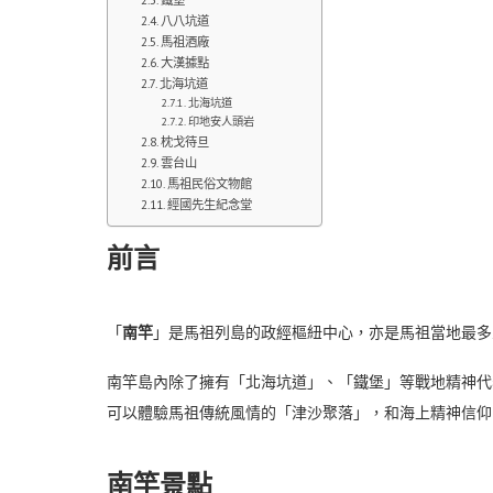
八八坑道
馬祖酒廠
大漢據點
北海坑道
北海坑道
印地安人頭岩
枕戈待旦
雲台山
馬祖民俗文物館
經國先生紀念堂
前言
「
南竿
」是馬祖列島的政經樞紐中心，亦是馬祖當地最多
南竿島內除了擁有「北海坑道」、「鐵堡」等戰地精神代
可以體驗馬祖傳統風情的「津沙聚落」，和海上精神信仰
南竿景點