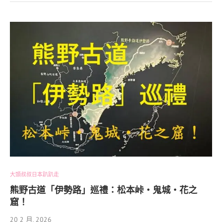
大頭叔叔日本趴趴走
熊野古道「伊勢路」巡禮：松本峠・鬼城・花之
窟！
20 2 月, 2026