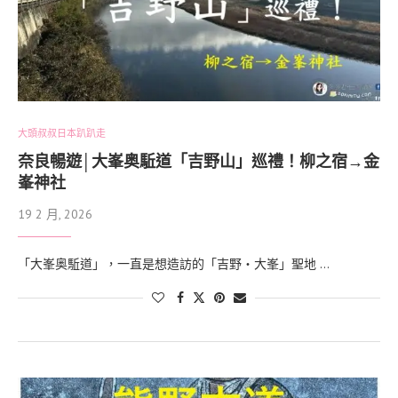
大頭叔叔日本趴趴走
奈良暢遊│大峯奥駈道「吉野山」巡禮！柳之宿→金
峯神社
19 2 月, 2026
「大峯奥駈道」，一直是想造訪的「吉野・大峯」聖地 …