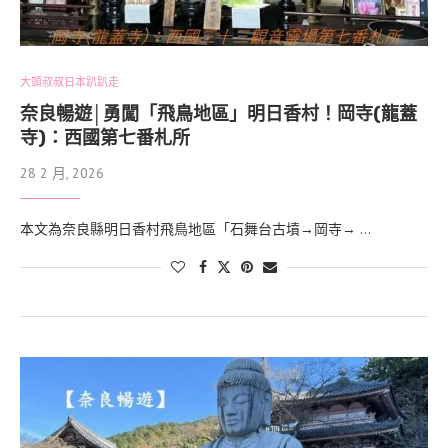
大頭叔叔日本趴趴走
奈良暢遊│勇闖「飛鳥地區」明日香村！岡寺(龍蓋
寺)：西國第七番札所
28 2 月, 2026
本文為奈良縣明日香村飛鳥地區「石舞台古墳→岡寺→ …