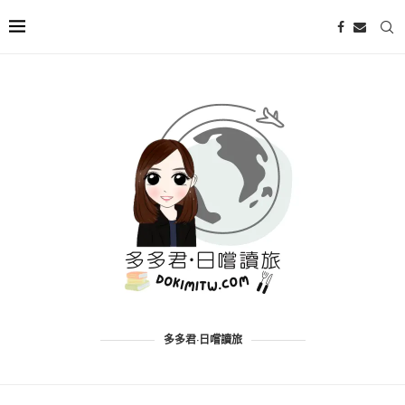
多多君·日嚐讀旅