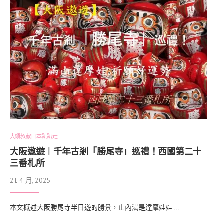
大頭叔叔日本趴趴走
大阪遨遊︱千年古剎「勝尾寺」巡禮！西國第二十
三番札所
21 4 月, 2025
本文概述大阪勝尾寺半日遊的勝景，山內滿是達摩娃娃 …