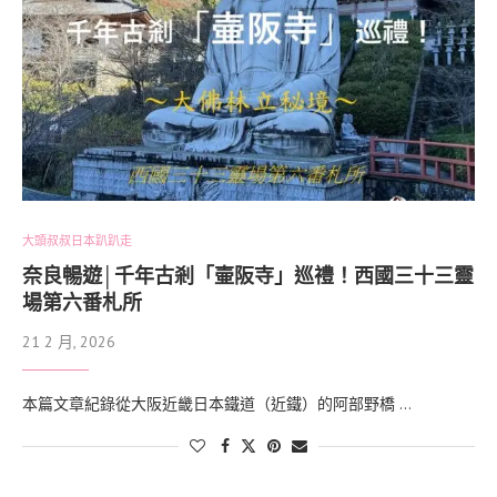
大頭叔叔日本趴趴走
奈良暢遊│千年古剎「壷阪寺」巡禮！西國三十三靈
場第六番札所
21 2 月, 2026
本篇文章紀錄從大阪近畿日本鐵道（近鐵）的阿部野橋 …