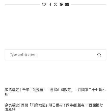
找什麼？
在幹嘛？
姬路漫遊｜千年古剎巡禮！「書寫山圓教寺」：西國第二十七番札
所
奈良暢遊│勇闖「飛鳥地區」明日香村！岡寺(龍蓋寺)：西國第七
番札所