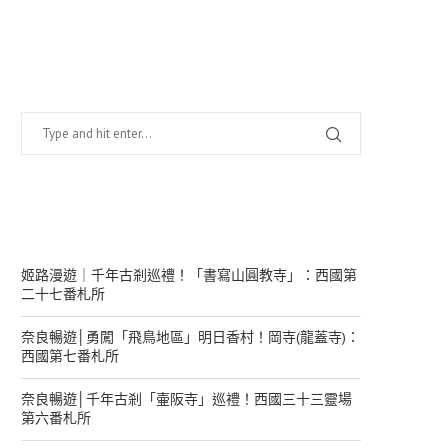
找什麼？
在幹嘛？
姬路漫遊｜千年古剎巡禮！「書寫山圓教寺」：西國第
二十七番札所
奈良暢遊│勇闖「飛鳥地區」明日香村！岡寺(龍蓋寺)：
西國第七番札所
奈良暢遊│千年古剎「壷阪寺」巡禮！西國三十三靈場
第六番札所