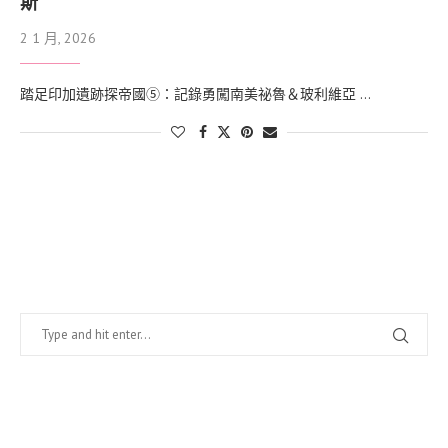
斯
2 1 月, 2026
踏足印加遺跡探帝國⑤：記錄勇闖南美祕魯＆玻利維亞 …
找什麼？
在幹嘛？