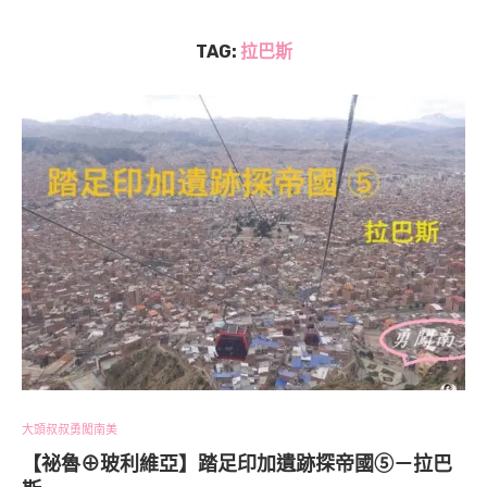
TAG:
拉巴斯
大頭叔叔勇闖南美
【祕魯⊕玻利維亞】踏足印加遺跡探帝國⑤－拉巴