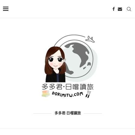
多多君·日嚐讀旅