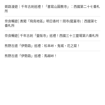
姬路漫遊｜千年古剎巡禮！「書寫山圓教寺」：西國第二十七番札
所
奈良暢遊│勇闖「飛鳥地區」明日香村！岡寺(龍蓋寺)：西國第七
番札所
奈良暢遊│千年古剎「壷阪寺」巡禮！西國三十三靈場第六番札所
熊野古道「伊勢路」巡禮：松本峠・鬼城・花之窟！
熊野古道「伊勢路」巡禮：馬越峠！
來找我玩