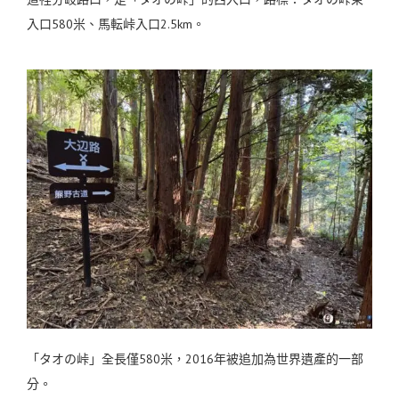
入口580米、馬転峠入口2.5km。
「タオの峠」全長僅580米，2016年被追加為世界遺產的一部
分。