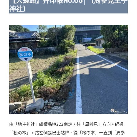
【大邊路】押印帳No.05│〔周參見王子
神社〕
由「地主神社」繼續縣道222南走，往「周参見」方向。經過
「松の本」，路左側是巴士站牌。從「松の本」一直到「周参