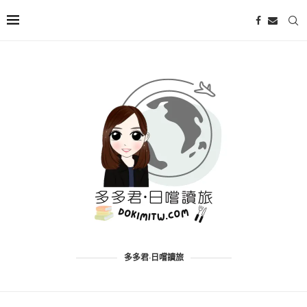
多多君·日嚐讀旅