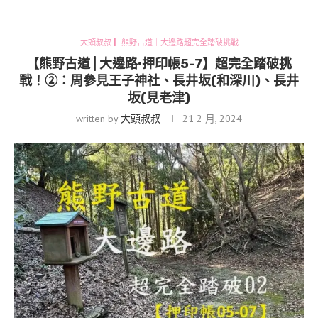
大頭叔叔 ▎熊野古道｜大邊路超完全踏破挑戰
【熊野古道 | 大邊路•押印帳5-7】超完全踏破挑
戰！②：周參見王子神社、長井坂(和深川)、長井
坂(見老津)
written by
大頭叔叔
21 2 月, 2024