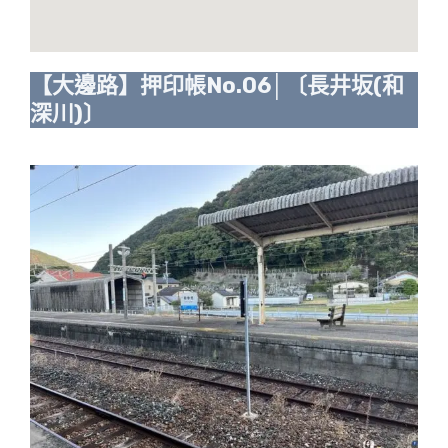
【大邊路】押印帳No.06│〔長井坂(和
深川)〕