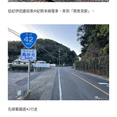
從紀伊田邊搭乘JR紀勢本線電車，來到「周叁見駅」。
先順著國道42行走