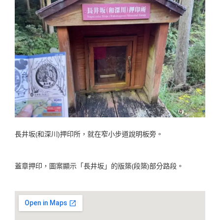
長井坂(和深川)押印所，就在窄小步道說明板旁。
蓋章押印，圖案顯示「長井坂」的版築(段築)部分路段。