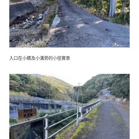
入口在小橋及小溝旁的小徑實景