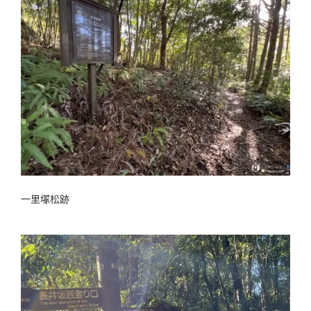
一里塚松跡