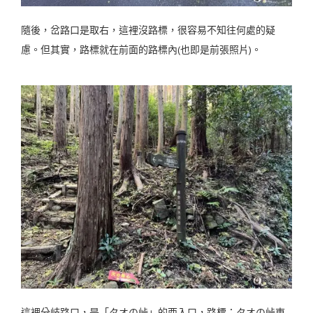
隨後，岔路口是取右，這裡沒路標，很容易不知往何處的疑
慮。但其實，路標就在前面的路標內(也即是前張照片)。
這裡分岐路口，是「タオの峠」的西入口，路標：タオの峠東