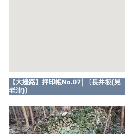
【大邊路】押印帳No.07│〔長井坂(見
老津)〕