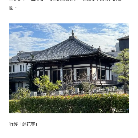
圍。
行經「蓮花寺」