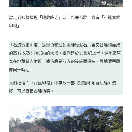
當走到即將接近「地蔵峰寺」時，路旁石牆上方有「石造寶篋
印塔」。
「石造寶篋印塔」是綠色和紅色兩種綠泥石片岩交替堆積而成
的高12.5尺(3.788米)的大塔，推測建於15世紀上半。這地區原
本在地藏峰寺附近，據信應是該寺的設施而建造，與地藏菩薩
像同一時期。
人們相信：「寶篋印塔」中存放一部《寶篋印陀羅尼經》佛
經，可以累積各種功德。