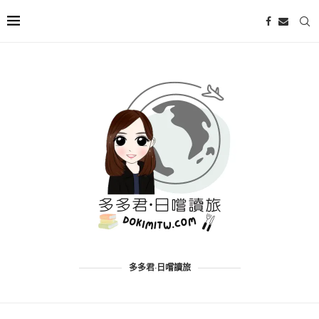
多多君·日嚐讀旅