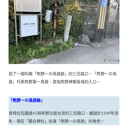
到了一個叫做「熊野一の鳥居跡」的三岔路口。「熊野一の鳥
居」代表熊野第一鳥居，意指熊野神聖區域的入口。
「熊野一の鳥居跡」
昔時位在國道42與熊野古道合流的三岔路口，據說於1549年消
失，現在「藤白神社」扮演「熊野一の鳥居」的角色。