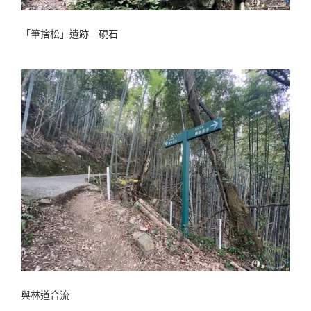
「筆捨松」遺跡―硯石
與林道合流