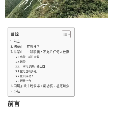
目錄
前言
抹茶山｜在哪裡？
抹茶山｜一路攀爬，不允許任何人放棄
出發！前往宜蘭
起登！
「聖母步道」登山口
聖母登山步道
登頂成功！
觀景平台
同場加映｜晚餐場。慶功宴：塭底烤魚
小結
前言