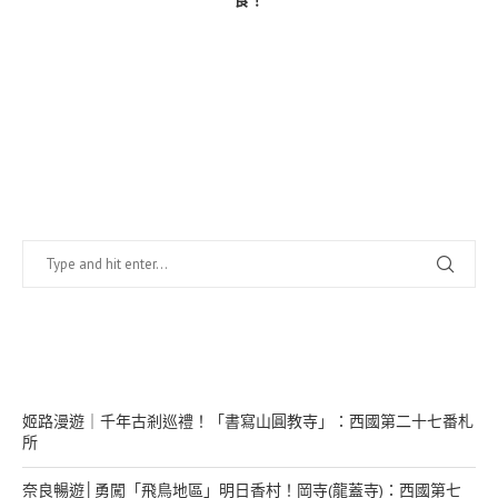
食！
找什麼？
在幹嘛？
姬路漫遊｜千年古剎巡禮！「書寫山圓教寺」：西國第二十七番札
所
奈良暢遊│勇闖「飛鳥地區」明日香村！岡寺(龍蓋寺)：西國第七