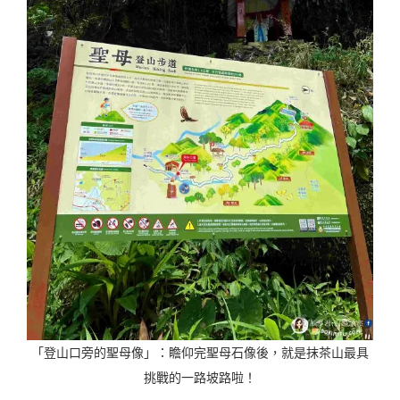
「登山口旁的聖母像」：瞻仰完聖母石像後，就是抹茶山最具
挑戰的一路坡路啦！