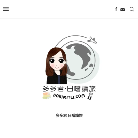
多多君·日嚐讀旅