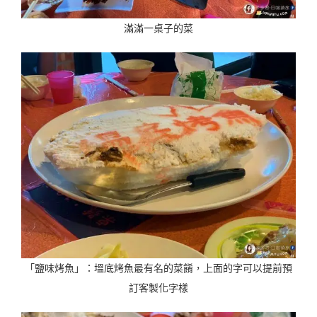
滿滿一桌子的菜
「鹽味烤魚」：塭底烤魚最有名的菜餚，上面的字可以提前預
訂客製化字樣