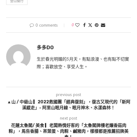
登山健行
0 comments
0
多多DO
生於春光明媚的3月天，有點浪漫、也有點不切實
際；喜歡放空、享受人生。
previous post
▲山 / 中級山 ▎2022救國團「經典復刻」，復古又現代的「新阿
溪縱走」- 阿里山眠月線、眠月神木、水漾森林！
next post
花蓮太魯閣/ 美食 ▎老闆熱情好客的「太魯閣牌樓老孃香菇肉
粽」，馬告香腸、茶葉蛋、肉粽、鹹豬肉，樣樣都是推薦招牌美