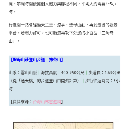
爬。
攀爬時間依據個人體力與腳程不同，平均大約需要4~5小
時。
行進間一路會經過天主堂、涼亭、聖母山莊，再到最後的觀景
平台。若體力許可，也可順道再攻下旁邊的小百岳「三角崙
山」。
【聖母山莊登山步道
＝
抹茶山】
山系：雪山山脈
｜
海拔高度：400-950公尺
｜
步道長：1.63公里
（從「通天橋」的步道登山口開始計算）
｜
步行往返時間：3小
時
【資料來源：
台灣山林悠遊網
】