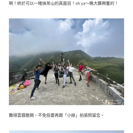
啊！終於可以一睹抹茶山的真面目！oh ya～瞧大夥興奮的！
難得雲霧散開，不免俗要再跟「小綠」拍張照留念。