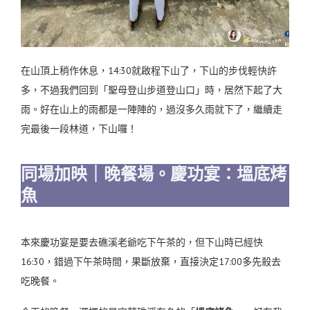
在山頂上稍作休息，14:30就啟程下山了，下山的步伐輕快許
多，不過我們回到「聖母登山步道登山口」時，居然下起了大
雨。好在山上的雨都是一陣陣的，過沒多久雨就下了，繼續走
完最後一段林道，下山囉！
同場加映｜晚餐場。慶功宴：塭底烤
魚
本來慶功宴是要去礁溪老爺吃下午茶的，但下山時已經快
16:30，錯過下午茶時間，果斷放棄，直接決定17:00多先殺去
吃晚餐。