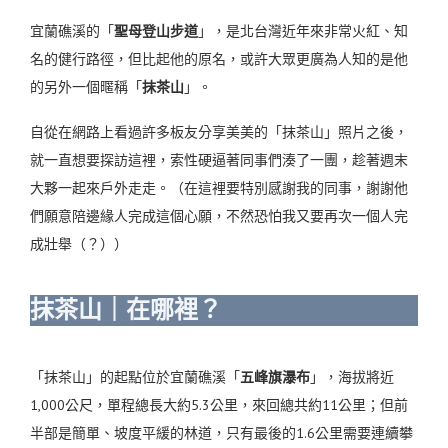
宜蘭礁溪的「
聖母登山步道
」，是北台灣近年來非常火紅、知
名的健行路徑，但比起他的原名，或許大眾更廣為人知的是他
的另外一個暱稱「
抹茶山
」。
自從在網路上看過許多板友分享美美的「抹茶山」照片之後，
就一直想要探訪這裡，索性硬逼著同事們湊了一團，趁著週末
大夥一起來戶外走走。（在這裡要特別感謝我的同事，謝謝他
們願意陪邊緣人完成這個心願，不然恐怕我又要再次一個人完
成壯舉（？））
抹茶山｜在哪裡？
「抹茶山」的起點位於宜蘭礁溪「
五峰旗瀑布
」，
海拔將近
1,000公尺，單程總長大約5.3公里，來回總共約11公里；
但前
半部是簡單、坡度平緩的林道，只有最後的1.6公里需要連續攀