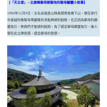
【
「天主堂」—五旗峰聖母朝聖地的聖母顯靈小故事】
1980年11月9日，五名自強登山隊員摸黑急需下山，便在夜行
中虔誠的像聖母瑪麗雅祈求能夠順利脫險，也正因為聖母的顯
靈指引，隊員們才能順利脫困。為了感念聖母顯靈指引，後人
便在此立碑宣揚，感念聖母的恩德。