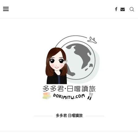
多多君·日嚐讀旅