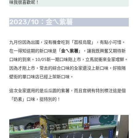
味我很喜歡呢！
2023/10：金ㄟ紫薯
九月份因為出國，沒有機會吃到「荔枝烏龍」，有點小可惜。
在一得知這期的新口味是「
金ㄟ紫薯
」，讓我既興奮又期待新
口味的到來。10/05新一期口味剛上市，立馬就衝來全家嚐鮮。
因為才剛上市，常去的綜合口味的全家還沒上新口味，好險隔
壁街的單口味店已經上架新口味。
這次全家選用的是瓜瓜園的紫薯，而且官網有特別標注這是個
「奶素」口味，挺特別的！