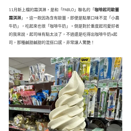
11月新上檔的霜淇淋，是和「PABLO」聯名的「
咖啡起司歐蕾
霜淇淋
」。這一款因為含有歐蕾，即便是點單口味不混「小農
牛奶」，吃起來也很「咖啡牛奶」。
倒是對於重度起司愛好者
的我來說，
起司味有點太淡了，不過還是吃得出咖啡牛奶x起
司，那種鹹甜鹹甜的混搭口感，非常讓人驚艷！