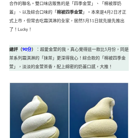
合作的聯名。雙口味店販售的是「四季金萱」、「棉被厚奶
蓋」、以及綜合口味的「
棉被四季金萱
」。本來是4月2日才正
式上市，但常去吃霜淇淋的全家，居然3月31日就先搶先推出
了！Lucky！
總評（
90分
）
：超愛金萱的我，真心覺得這一款比3月份，同是
茶系列霜淇淋的「抹茶」更深得我心！綜合款的「棉被四季金
萱」，淡淡的金萱茶香，配上綿密的奶蓋口感，大推！