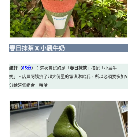
春日抹茶 X 小農牛奶
總評（
85分
）
：這次嘗試的是「
春日抹茶
」搭配「小農牛
奶」。店員阿姨擠了超大份量的霜淇淋給我，所以必須要多加5
分給這個組合！哈哈