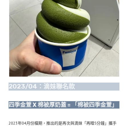
2023/04：滴妹聯名款
四季金萱 X 棉被厚奶蓋 = 「棉被四季金萱」
2023年04月份檔期，推出的是再次與滴妹「再睡5分鐘」攜手