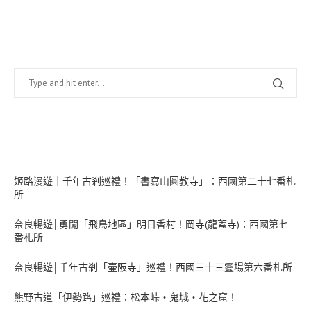
找什麼？
在幹嘛？
姬路漫遊｜千年古剎巡禮！「書寫山圓教寺」：西國第二十七番札
所
奈良暢遊│勇闖「飛鳥地區」明日香村！岡寺(龍蓋寺)：西國第七
番札所
奈良暢遊│千年古剎「壷阪寺」巡禮！西國三十三靈場第六番札所
熊野古道「伊勢路」巡禮：松本峠・鬼城・花之窟！