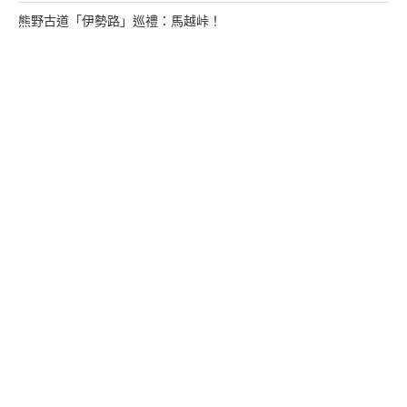
熊野古道「伊勢路」巡禮：馬越峠！
來找我玩
支持多多君